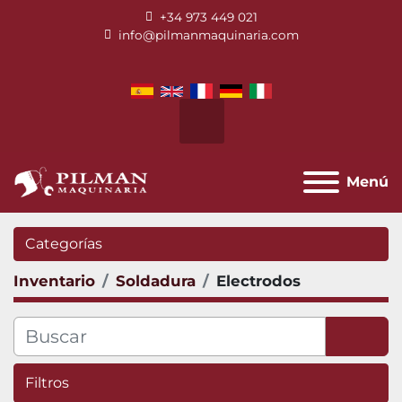
+34 973 449 021
info@pilmanmaquinaria.com
facebook
twitter
instagram
youtube
Buscar
Menú
Categorías
Inventario
Soldadura
Electrodos
Filtros