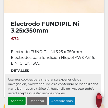
Electrodo FUNDIPIL Ni
3.25x350mm
€72
Electrodo FUNDIPIL Ni 3.25 x 350mm -
Electrodos para fundición Níquel AWS A5.15:
E Ni CI EN ISO...
DETALLES
Usamos cookies para mejorar su experiencia de
navegación, mostrar anuncios o contenido personalizados
Agregar al carrito
y analizar nuestro tráfico. Al hacer clic en "Aceptar todo",
usted acepta nuestro uso de cookies.
0
Aceptar
Rechazar
Aprende más
EN STOCK