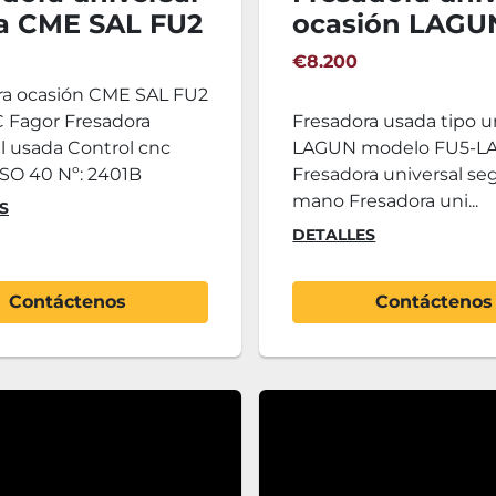
a CME SAL FU2
ocasión LAGU
FU5-LA
€8.200
ra ocasión CME SAL FU2
 Fagor Fresadora
Fresadora usada tipo u
l usada Control cnc
LAGUN modelo FU5-L
SO 40 Nº: 2401B
Fresadora universal s
mano Fresadora uni...
S
DETALLES
Contáctenos
Contáctenos