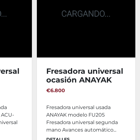
ersal
Fresadora universal
ocasión ANAYAK
CU-
FU205
€6.800
ada
Fresadora universal usada
r ACU-
ANAYAK modelo FU205
niversal
Fresadora universal segunda
mano Avances automático...
DETALLES