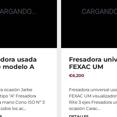
adora usada
Fresadora univ
e modelo A
FEXAC UM
visualizador A
€6.200
RITE 3 ejes
a ocasión Jarbe
Fresadora universal us
ipo "A" Fresadora
FEXAC UM visualizado
 mano Cono ISO Nº 3
Rite 3 ejes Fresadora u
odos los ac...
ocasión Carac...
S
DETALLES