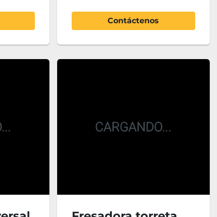
Contáctenos
ersal
Fresadora torreta