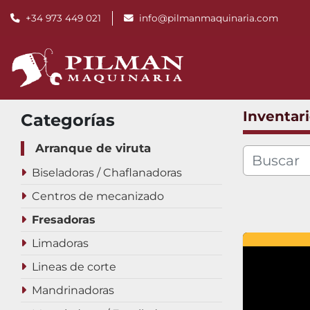
+34 973 449 021
info@pilmanmaquinaria.com
Inventar
Categorías
Arranque de viruta
Biseladoras / Chaflanadoras
Centros de mecanizado
Fresadoras
Limadoras
Lineas de corte
Mandrinadoras