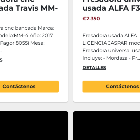
ada Travis MM-
usada ALFA F
 año 2017 cnc
€2.350
 8055i
ra cnc bancada Marca:
Modelo:MM-4 Año: 2017
Fresadora usada ALFA
 Fagor 8055i Mesa:
LICENCIA JASPAR mod
.
Fresadora universal us
Incluye: - Mordaza - Pr..
S
DETALLES
Contáctenos
Contáctenos