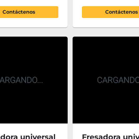
Contáctenos
Contáctenos
dora universal
Fresadora univ