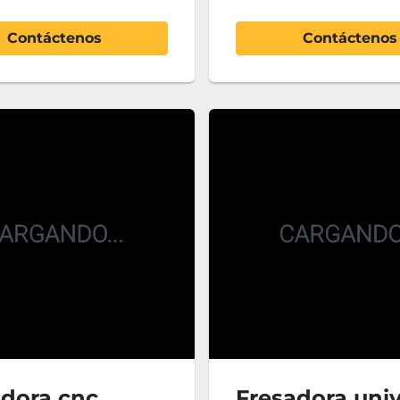
Contáctenos
Contáctenos
adora cnc
Fresadora univ