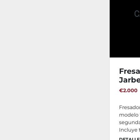
Fres
Jarb
€2.000
Fresador
modelo t
segunda
Incluye t
DETALLE