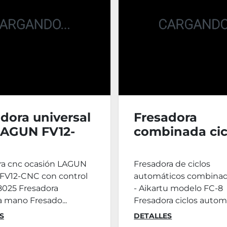
dora universal
Fresadora
LAGUN FV12-
combinada cic
ACME FC-8
ra cnc ocasión LAGUN
Fresadora de ciclos
FV12-CNC con control
automáticos combina
025 Fresadora
- Aikartu modelo FC-8
 mano Fresado...
Fresadora ciclos automá
S
DETALLES