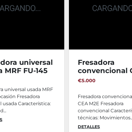
dora universal
Fresadora
a MRF FU-145
convencional
M2E
€5.000
ra universal usada MRF
ocasión Fresadora
Fresadora convenciona
l usada Característica:
CEA M2E Fresadora
d...
convencional Caracterí
técnicas: Movimientos..
S
DETALLES