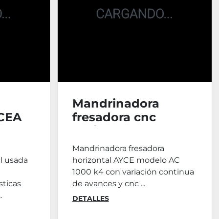
Mandrinadora
 CEA
fresadora cnc
horizontal AYCE AC-
1000-k4
Mandrinadora fresadora
l usada
horizontal AYCE modelo AC
1000 k4 con variación continua
sticas
de avances y cnc ...
.
DETALLES