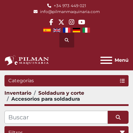
+34 973 449 021
info@pilmanmaquinaria.com
facebook
twitter
instagram
youtube
Buscar
Menú
Categorías
Inventario
Soldadura y corte
Accesorios para soldadura
Filtros