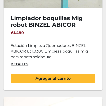
Limpiador boquillas Mig
robot BINZEL ABICOR
831.0300
€1.480
Estación Limpieza Quemadores BINZEL
ABICOR 831.0300 Limpieza boquillas mig
para robots soldadura...
DETALLES
Agregar al carrito