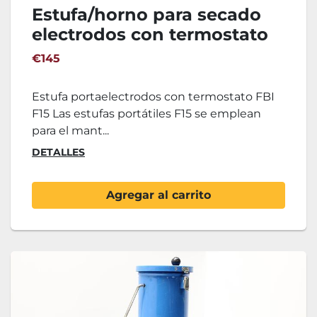
Estufa/horno para secado
electrodos con termostato
F15
€145
Estufa portaelectrodos con termostato FBI
F15 Las estufas portátiles F15 se emplean
para el mant...
DETALLES
Agregar al carrito