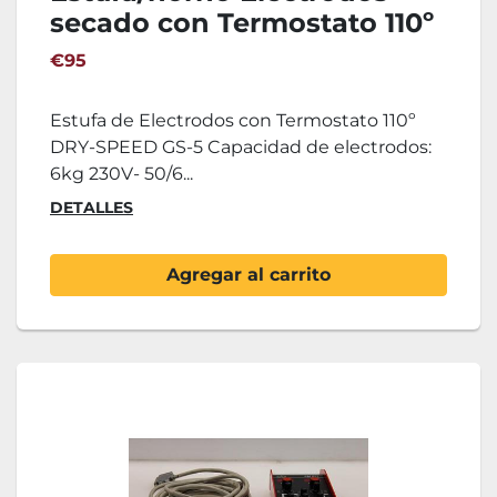
secado con Termostato 110º
DRY-SPEED GS-5
€95
Estufa de Electrodos con Termostato 110º
DRY-SPEED GS-5 Capacidad de electrodos:
6kg 230V- 50/6...
DETALLES
Agregar al carrito