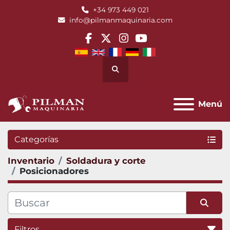
+34 973 449 021
info@pilmanmaquinaria.com
facebook
twitter
instagram
youtube
Buscar
Menú
Categorías
Inventario
Soldadura y corte
Posicionadores
Filtros