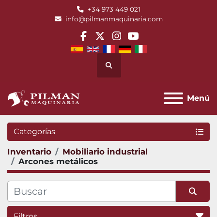
+34 973 449 021
info@pilmanmaquinaria.com
facebook
twitter
instagram
youtube
Buscar
Menú
Categorías
Inventario
Mobiliario industrial
Arcones metálicos
Filtros