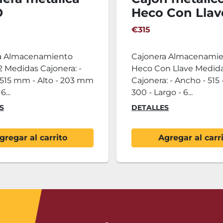
O
Heco Con Llav
200x600mm
515x603x300
€315
a Almacenamiento
Cajonera Almacenami
 Medidas Cajonera: -
Heco Con Llave Medid
 515 mm - Alto - 203 mm
Cajonera: - Ancho - 515 -
6...
300 - Largo - 6...
S
DETALLES
gregar al carrito
Agregar al carr