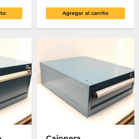
ito
Agregar al carrito
o
Cajonera