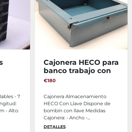
s
Cajonera HECO para
banco trabajo con
- 7
Llave
€180
ables - 7
Cajonera Almacenamiento
ngitud:
HECO Con Llave Dispone de
 - Alto:
bombín con llave Medidas
Cajonera: - Ancho -...
DETALLES