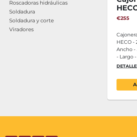
Roscadoras hidráulicas
HEC
Soldadura
500x
€255
Soldadura y corte
Viradores
Cajoner
HECO - 2
Ancho -
- Largo - 
DETALLE
A