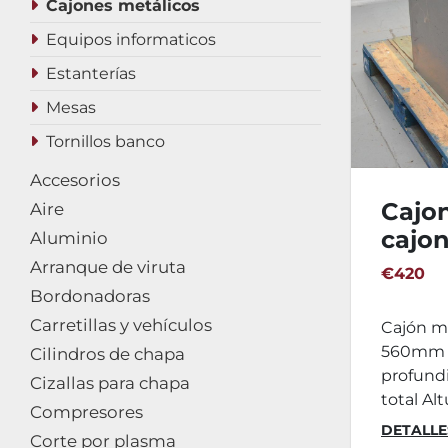
Cajones metálicos
Equipos informaticos
Estanterías
Mesas
Tornillos banco
Accesorios
Cajon
Aire
cajo
Aluminio
560x
Arranque de viruta
€420
Bordonadoras
Carretillas y vehículos
Cajón m
560mm 
Cilindros de chapa
profund
Cizallas para chapa
total Alt
Compresores
DETALLE
Corte por plasma