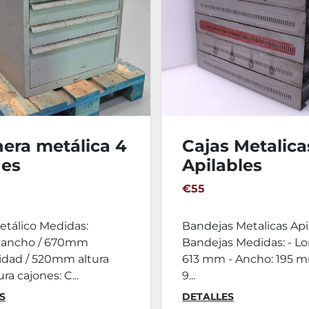
era metálica 4
Cajas Metalica
nes
Apilables
670x520(h)mm
613x195x95mm 
€55
Bandejas
etálico Medidas:
Bandejas Metalicas Apil
ancho / 670mm
Bandejas Medidas: - Lo
idad / 520mm altura
613 mm - Ancho: 195 mm
ura cajones: C...
9...
S
DETALLES