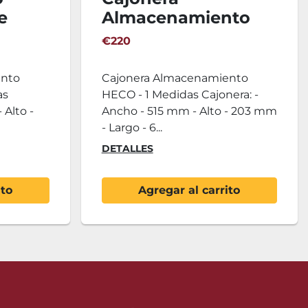
e
Almacenamiento
mm
HECO I
€220
ento
Cajonera Almacenamiento
as
HECO - 1 Medidas Cajonera: -
 Alto -
Ancho - 515 mm - Alto - 203 mm
- Largo - 6...
DETALLES
ito
Agregar al carrito