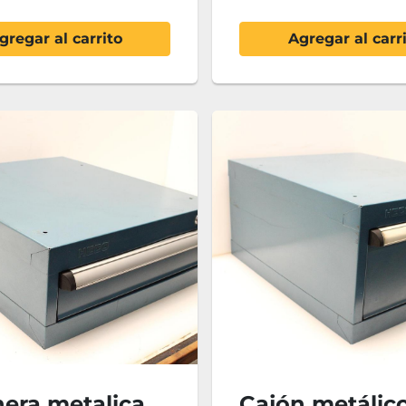
gregar al carrito
Agregar al carr
era metalica
Cajón metálic