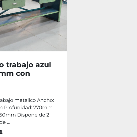
 trabajo azul
mm con
llo Forjado
rabajo metalico Ancho:
 Profunidad: 770mm
 860mm Dispone de 2
e ...
S