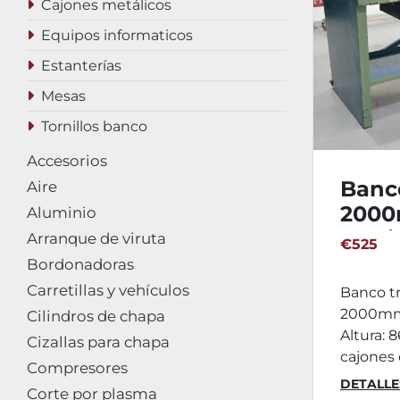
Cajones metálicos
Equipos informaticos
Estanterías
Mesas
Tornillos banco
Accesorios
Banco
Aire
2000
Aluminio
torni
Arranque de viruta
€525
Bordonadoras
Carretillas y vehículos
Banco t
2000mm
Cilindros de chapa
Altura:
Cizallas para chapa
cajones d
Compresores
DETALLE
Corte por plasma