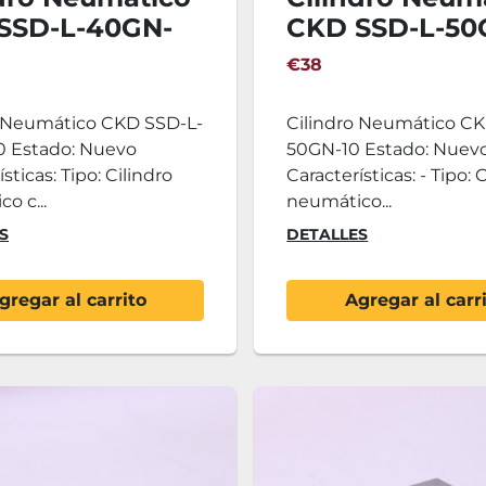
SSD-L-40GN-
CKD SSD-L-50
€38
o Neumático CKD SSD-L-
Cilindro Neumático C
 Estado: Nuevo
50GN-10 Estado: Nuev
sticas: Tipo: Cilindro
Características: - Tipo: 
o c...
neumático...
S
DETALLES
gregar al carrito
Agregar al carr