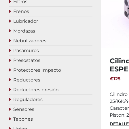
Filtros
Frenos
Lubricador
Mordazas
Nebulizadores
Pasamuros
Cilin
Presostatos
ESPE
Protectores Impacto
MOD.
€125
Reductores
Reductores presión
Cilindro
Reguladores
25/16K/
Caracter
Sensores
Piston: 
Tapones
DETALLE
Union