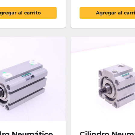
gregar al carrito
Agregar al carr
ndro Neumático
Cilindro Neum