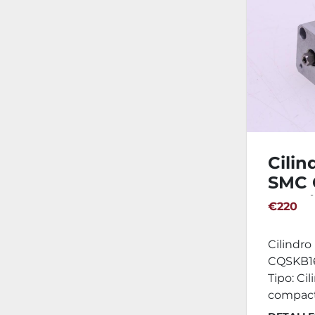
Cili
SMC 
8 Un
€220
Cilindr
CQSKB16
Tipo: Ci
compacto