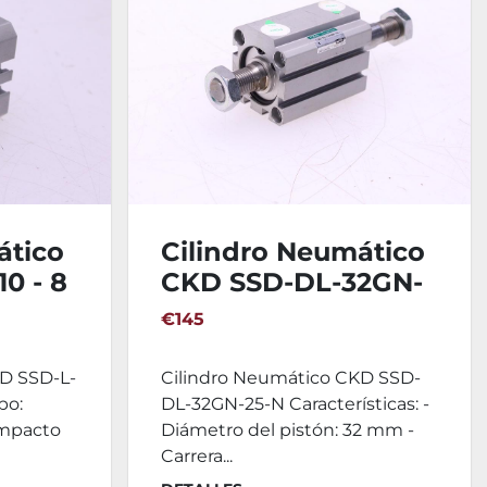
ático
Cilindro Neumático
0 - 8
CKD SSD-DL-32GN-
25-N
€145
KD SSD-L-
Cilindro Neumático CKD SSD-
po:
DL-32GN-25-N Características: -
ompacto
Diámetro del pistón: 32 mm -
Carrera...