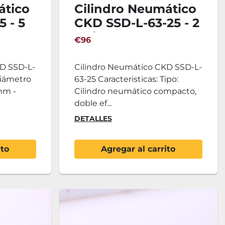
ático
Cilindro Neumático
 - 5
CKD SSD-L-63-25 - 2
Unidades
€96
KD SSD-L-
Cilindro Neumático CKD SSD-L-
 Diámetro
63-25 Caracteristicas: Tipo:
 mm -
Cilindro neumático compacto,
doble ef...
DETALLES
ito
Agregar al carrito