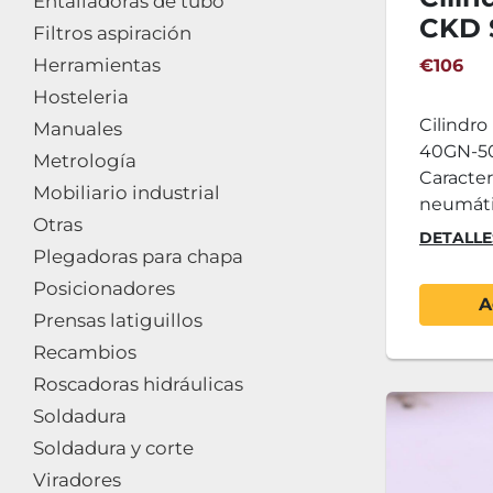
Entalladoras de tubo
CKD 
Filtros aspiración
50
Herramientas
€106
Hosteleria
Cilindr
Manuales
40GN-50
Metrología
Caracterí
Mobiliario industrial
neumátic
Otras
DETALLE
Plegadoras para chapa
Posicionadores
A
Prensas latiguillos
Recambios
Roscadoras hidráulicas
Soldadura
Soldadura y corte
Viradores