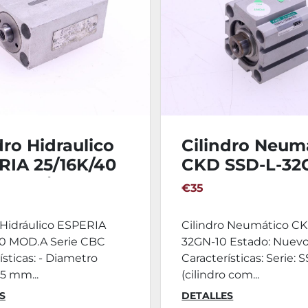
dro Hidraulico
Cilindro Neum
RIA 25/16K/40
CKD SSD-L-32
A Serie CBC
€35
 Hidráulico ESPERIA
Cilindro Neumático C
40 MOD.A Serie CBC
32GN-10 Estado: Nuev
ísticas: - Diametro
Características: Serie: 
25 mm...
(cilindro com...
S
DETALLES