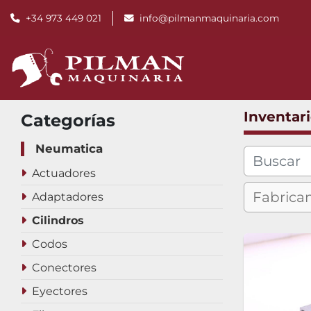
+34 973 449 021
info@pilmanmaquinaria.com
Inventar
Categorías
Neumatica
Actuadores
Adaptadores
Cilindros
Codos
Conectores
Eyectores