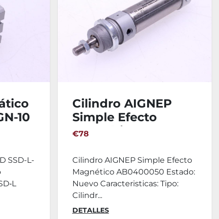
ático
Cilindro AIGNEP
GN-10
Simple Efecto
Magnético
€78
AB0400050
KD SSD-L-
Cilindro AIGNEP Simple Efecto
o
Magnético AB0400050 Estado:
SSD‑L
Nuevo Caracteristicas: Tipo:
Cilindr...
DETALLES