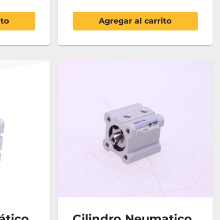
ito
Agregar al carrito
ático
Cilindro Neumatico