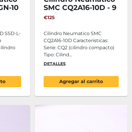
GN-10
SMC CQ2A16-10D - 9
Unidades
€125
KD SSD-L-
Cilindro Neumatico SMC
o
CQ2A16-10D Caracteristicas:
Cilindro
Serie: CQ2 (cilindro compacto)
Tipo: Cilind...
DETALLES
ito
Agregar al carrito