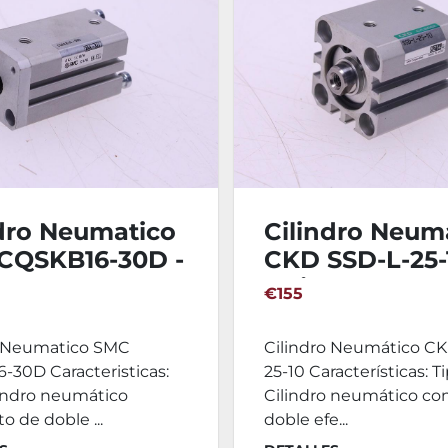
ndro Neumatico
Cilindro Neum
CQSKB16-30D -
CKD SSD-L-25-1
idades
Unidades
€155
o Neumatico SMC
Cilindro Neumático C
-30D Caracteristicas:
25-10 Características: Ti
lindro neumático
Cilindro neumático c
 de doble ...
doble efe...