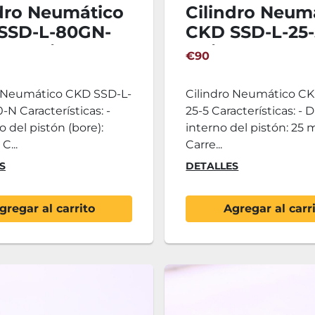
ndro Neumático
Cilindro Neum
SSD-L-80GN-
CKD SSD-L-25-5
- 2 Unidades
Unidades
€90
o Neumático CKD SSD-L-
Cilindro Neumático C
N Características: -
25-5 Características: -
 del pistón (bore):
interno del pistón: 25
C...
Carre...
S
DETALLES
gregar al carrito
Agregar al carr