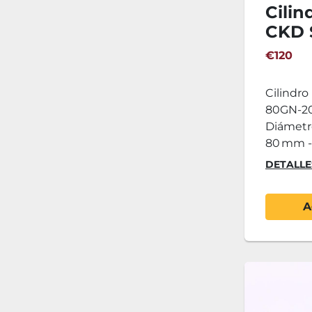
Cili
CKD 
20-N 
€120
Cilindr
80GN-20-
Diámetro
80 mm - 
DETALLE
A