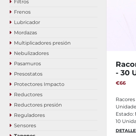
Filtros
Frenos
Lubricador
Mordazas
Multiplicadores presión
Nebulizadores
Raco
Pasamuros
- 30
Presostatos
Gues
€66
Protectores Impacto
Reductores
Racores
Reductores presión
Unidade
Estado:
Reguladores
10 Unidad
Sensores
DETALLE
Tapones