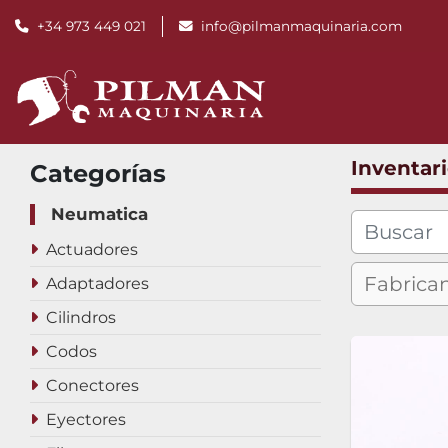
+34 973 449 021
info@pilmanmaquinaria.com
Inventar
Categorías
Neumatica
Actuadores
Adaptadores
Cilindros
Codos
Conectores
Eyectores