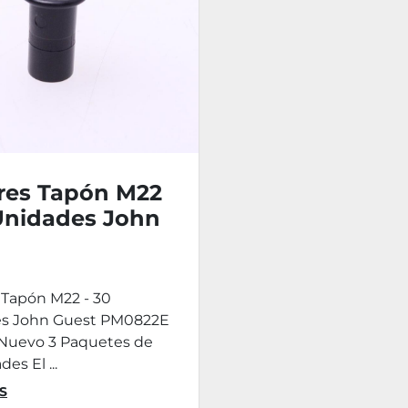
res Tapón M22
 Unidades John
t PM0822E
 Tapón M22 - 30
s John Guest PM0822E
 Nuevo 3 Paquetes de
es El ...
S