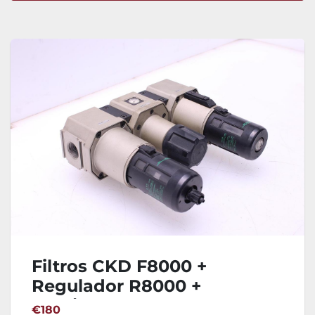
Ordenar por
Filtros CKD F8000 +
Regulador R8000 +
Lubricador L8000
€180