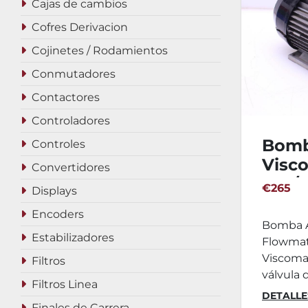
Cajas de cambios
Cofres Derivacion
Cojinetes / Rodamientos
Conmutadores
Contactores
Controladores
Bomb
Controles
Visc
Convertidores
230/
€265
Displays
Encoders
Bomba A
Estabilizadores
Flowmat
Viscomat
Filtros
válvula d
Filtros Linea
DETALLE
Finales de Carrera