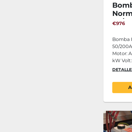
Bomb
Norm
50/20
€976
Bomba I
50/200A/
Motor: A
kW Volt: 
DETALLE
A