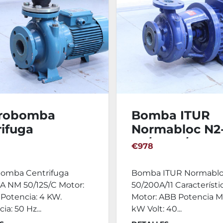
trobomba
Bomba ITUR
ifuga
Normabloc N2
PEDA NM
50/200A/11 - III
€978
S/C
bomba Centrifuga
Bomba ITUR Normablo
 NM 50/12S/C Motor:
50/200A/11 Característi
o Potencia: 4 KW.
Motor: ABB Potencia Mo
ia: 50 Hz...
kW Volt: 40...