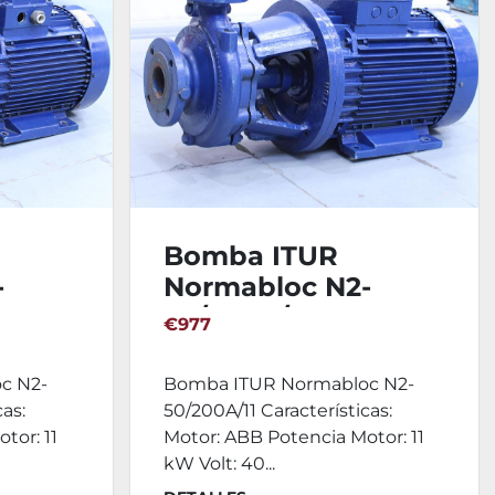
Bomba ITUR
-
Normabloc N2-
I
50/200A/11 - III
€977
c N2-
Bomba ITUR Normabloc N2-
cas:
50/200A/11 Características:
tor: 11
Motor: ABB Potencia Motor: 11
kW Volt: 40...