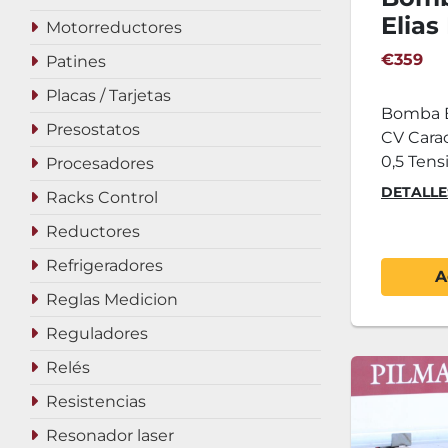
Elias
Motorreductores
€359
Patines
Placas / Tarjetas
Bomba E
Presostatos
CV Carac
0,5 Tens
Procesadores
DETALLE
Racks Control
Reductores
Refrigeradores
A
Reglas Medicion
Reguladores
Relés
Resistencias
Resonador laser