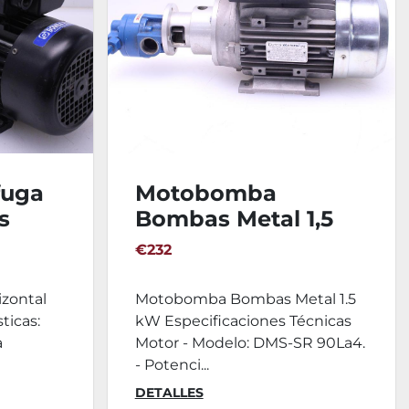
fuga
Motobomba
s
Bombas Metal 1,5
kW
€232
zontal
Motobomba Bombas Metal 1.5
ticas:
kW Especificaciones Técnicas
a
Motor - Modelo: DMS-SR 90La4.
- Potenci...
DETALLES