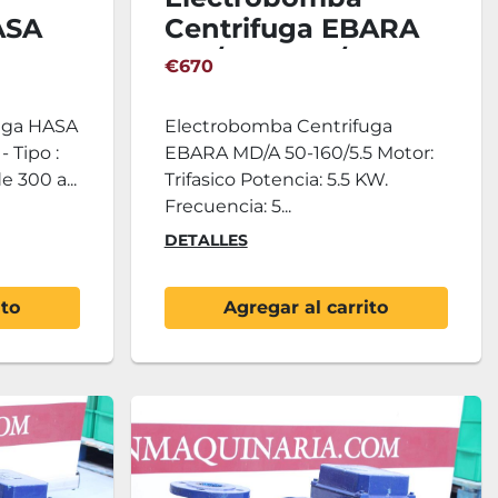
ASA
Centrifuga EBARA
MD/A 50-160/5.5
€670
uga HASA
Electrobomba Centrifuga
- Tipo :
EBARA MD/A 50-160/5.5 Motor:
e 300 a...
Trifasico Potencia: 5.5 KW.
Frecuencia: 5...
DETALLES
ito
Agregar al carrito