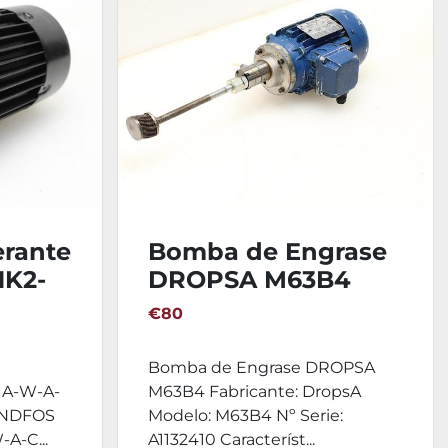
erante
Bomba de Engrase
K2-
DROPSA M63B4
VBV
€80
Bomba de Engrase DROPSA
 A-W-A-
M63B4 Fabricante: DropsA
UNDFOS
Modelo: M63B4 Nº Serie:
A-C...
A1132410 Característ...