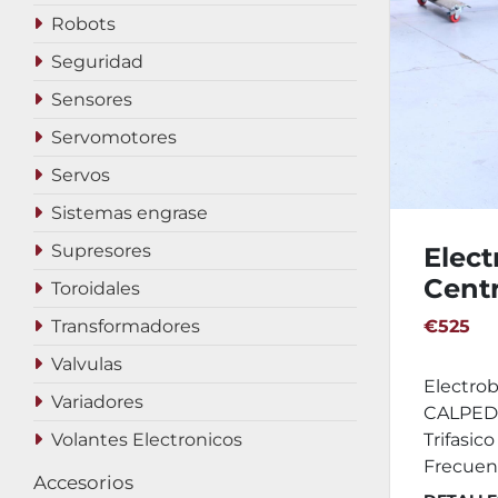
Robots
Seguridad
Sensores
Servomotores
Servos
Sistemas engrase
Supresores
Elec
Centr
Toroidales
CAL
Transformadores
€525
50/12
Valvulas
Electro
Variadores
CALPEDA
Volantes Electronicos
Trifasic
Frecuenc
Accesorios