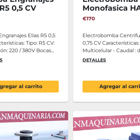
 R5 0,5 CV
Monofasica H
0,75 CV
€170
ngranajes Elias R5 0,5
Electrobomba Centrif
terísticas: Tipo: R5 CV:
0,75 CV Características: 
ión: 220 / 380V Bocas...
Multicelular - Caudal : d
S
DETALLES
gregar al carrito
Agregar al carr