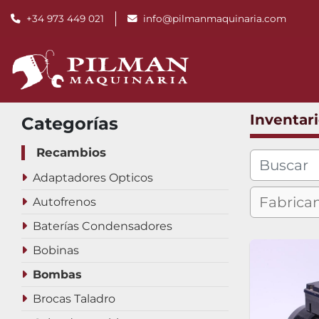
+34 973 449 021
info@pilmanmaquinaria.com
Inventar
Categorías
Recambios
Adaptadores Opticos
Autofrenos
Baterías Condensadores
Bobinas
Bombas
Brocas Taladro