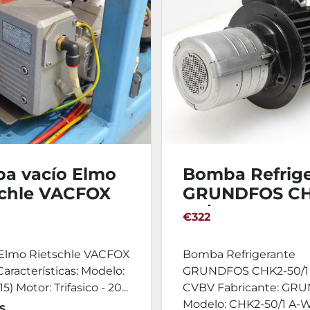
a vacío Elmo
Bomba Refrig
schle VACFOX
GRUNDFOS CH
10
50/1 A-W-A-C
€322
lmo Rietschle VACFOX
Bomba Refrigerante
aracterísticas: Modelo:
GRUNDFOS CHK2-50/1
5) Motor: Trifasico - 20...
CVBV Fabricante: GR
Modelo: CHK2-50/1 A-W-
S