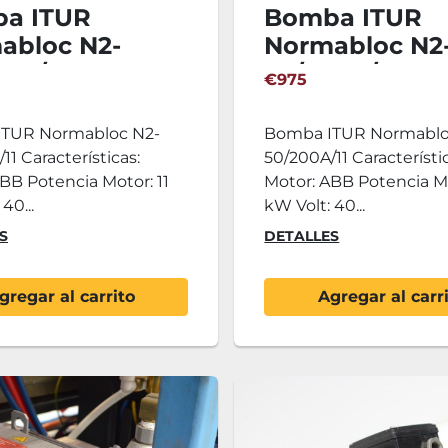
a ITUR
Bomba ITUR
abloc N2-
Normabloc N2
0A/11 - II
50/200A/11
€975
TUR Normabloc N2-
Bomba ITUR Normablo
11 Características:
50/200A/11 Característi
BB Potencia Motor: 11
Motor: ABB Potencia Mo
40...
kW Volt: 40...
S
DETALLES
gregar al carrito
Agregar al carr