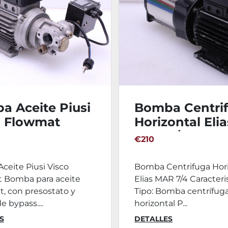
a Aceite Piusi
Bomba Centri
o Flowmat
Horizontal Elia
3M
MAR 7/4
€210
ceite Piusi Visco
Bomba Centrifuga Hori
 Bomba para aceite
Elias MAR 7/4 Caracteris
, con presostato y
Tipo: Bomba centrífug
e bypass....
horizontal P...
S
DETALLES