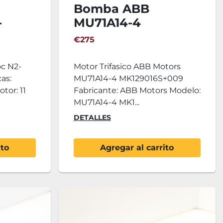
Bomba ABB
-
MU71A14-4
MK129016S+009
€275
c N2-
Motor Trifasico ABB Motors
cas:
MU71A14-4 MK129016S+009
tor: 11
Fabricante: ABB Motors Modelo:
MU71A14-4 MK1...
DETALLES
ito
Agregar al carrito