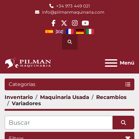
+34 973 449 021
info@pilmanmaquinaria.com
facebook
twitter
instagram
youtube
Buscar
Menú
Categorías
Inventario
Maquinaria Usada
Recambios
Variadores
Filtros