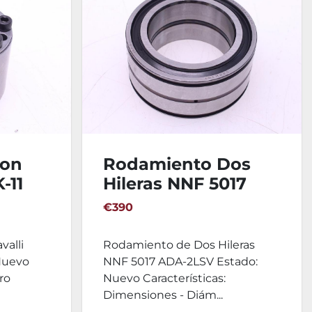
ion
Rodamiento Dos
-11
Hileras NNF 5017
ADA-2LSV
€390
valli
Rodamiento de Dos Hileras
Nuevo
NNF 5017 ADA-2LSV Estado:
ro
Nuevo Características:
Dimensiones - Diám...