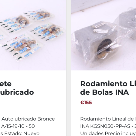
ete
Rodamiento Li
lubricado
de Bolas INA
ce SELFOIL A-
KGSN050-PP-AS
€155
10 - 50
Unidades
ades
e Autolubricado Bronce
Rodamiento Lineal de 
A-15-19-10 - 50
INA KGSN050-PP-AS - 
s Estado: Nuevo
Unidades Precio incluye