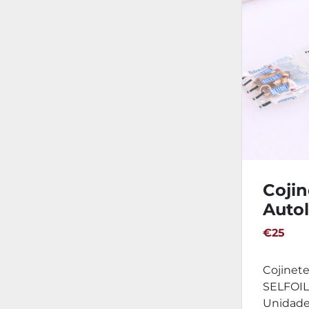
Cojin
Auto
Bron
€25
15-19-
Unid
Cojinet
SELFOIL 
Unidade