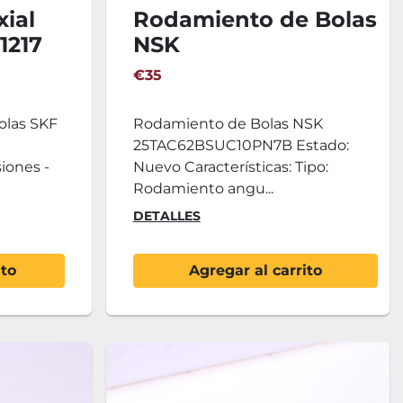
ial
Rodamiento de Bolas
1217
NSK
25TAC62BSUC10PN7B
€35
olas SKF
Rodamiento de Bolas NSK
25TAC62BSUC10PN7B Estado:
iones -
Nuevo Características: Tipo:
Rodamiento angu...
DETALLES
ito
Agregar al carrito