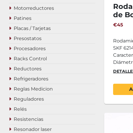
Roda
Motorreductores
de Bo
Patines
2Z
€45
Placas / Tarjetas
Presostatos
Rodamie
SKF 621
Procesadores
Caracter
Racks Control
Diámetro 
Reductores
DETALLE
Refrigeradores
Reglas Medicion
A
Reguladores
Relés
Resistencias
Resonador laser