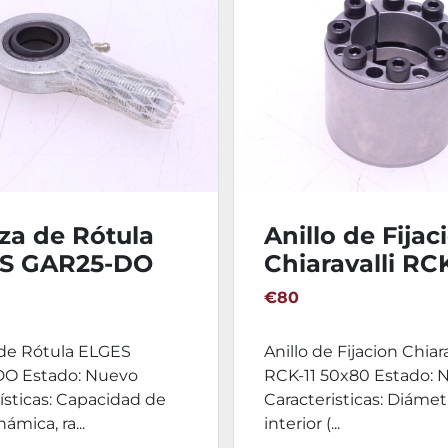
za de Rótula
Anillo de Fijac
S GAR25-DO
Chiaravalli RCK
50x80
€80
de Rótula ELGES
Anillo de Fijacion Chiara
O Estado: Nuevo
RCK-11 50x80 Estado: 
ísticas: Capacidad de
Caracteristicas: Diámet
ámica, ra...
interior (...