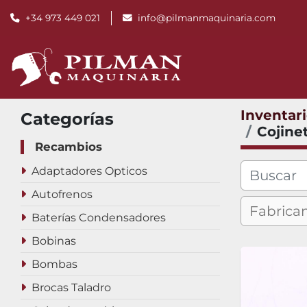
+34 973 449 021
info@pilmanmaquinaria.com
Inventar
Categorías
Cojine
Recambios
Adaptadores Opticos
Autofrenos
Baterías Condensadores
Bobinas
Bombas
Brocas Taladro