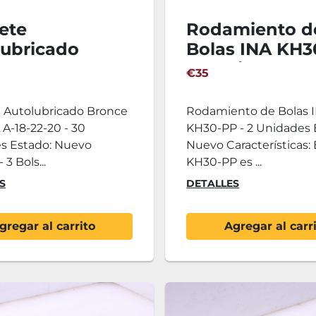
ete
Rodamiento d
lubricado
Bolas INA KH3
ce SELFOIL A-
- 2 Unidades
€35
-20 - 30
ades
e Autolubricado Bronce
Rodamiento de Bolas 
A-18-22-20 - 30
KH30-PP - 2 Unidades 
s Estado: Nuevo
Nuevo Características: 
 3 Bols...
KH30-PP es ...
S
DETALLES
gregar al carrito
Agregar al carr