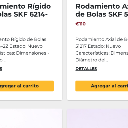
miento Rígido
Rodamiento Ax
las SKF 6214-
de Bolas SKF 5
€110
nto Rígido de Bolas
Rodamiento Axial de B
4-2Z Estado: Nuevo
51217 Estado: Nuevo
ísticas: Dimensiones -
Características: Dimens
...
Diámetro del...
S
DETALLES
gregar al carrito
Agregar al carr