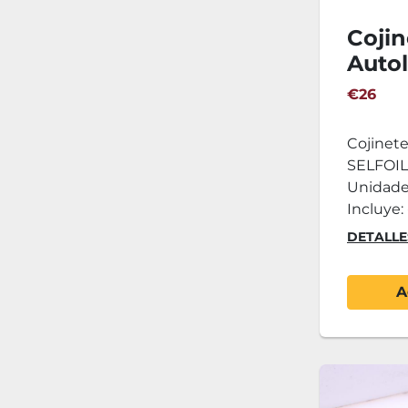
Cojin
Auto
Bron
€26
18-22
Unid
Cojinet
SELFOIL 
Unidade
Incluye: -
DETALLE
A