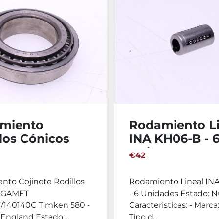
miento
Rodamiento Li
los Cónicos
INA KH06-B - 
ET
Unidades
€42
82X/140140C
nto Cojinete Rodillos
Rodamiento Lineal IN
s GAMET
- 6 Unidades Estado: 
/140140C Timken 580 -
Caracteristicas: - Marca:
England Estado:...
Tipo d...