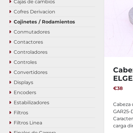
Cajas de cambios
Cofres Derivacion
Cojinetes / Rodamientos
Conmutadores
Contactores
Controladores
Controles
Cabe
Convertidores
ELGE
Displays
€38
Encoders
Estabilizadores
Cabeza 
GAR25-D
Filtros
Caracter
Filtros Linea
carga din
Finales de Carrera