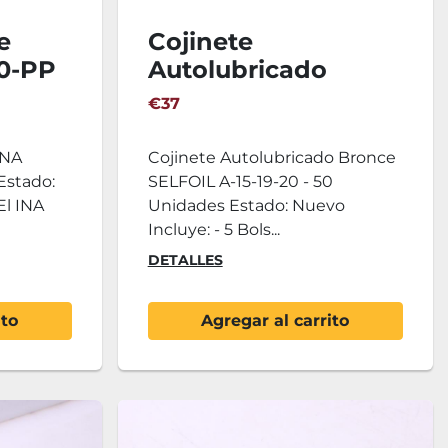
e
Cojinete
0-PP
Autolubricado
Bronce SELFOIL A-
€37
15-19-20 - 50
Unidades
INA
Cojinete Autolubricado Bronce
Estado:
SELFOIL A-15-19-20 - 50
El INA
Unidades Estado: Nuevo
Incluye: - 5 Bols...
DETALLES
ito
Agregar al carrito