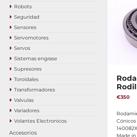
Robots
Seguridad
Sensores
Servomotores
Servos
Sistemas engrase
Supresores
Roda
Toroidales
Rodil
Transformadores
GAM
€350
Valvulas
1400
Variadores
Rodamie
Volantes Electronicos
Cónico
140082X
Accesorios
Made in 