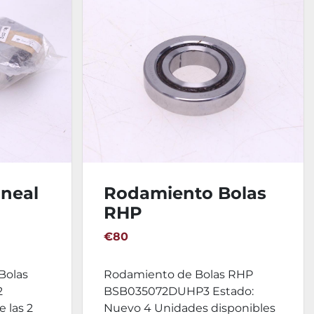
neal
Rodamiento Bolas
RHP
 - 2
BSB035072DUHP3
€80
Bolas
Rodamiento de Bolas RHP
2
BSB035072DUHP3 Estado:
 las 2
Nuevo 4 Unidades disponibles