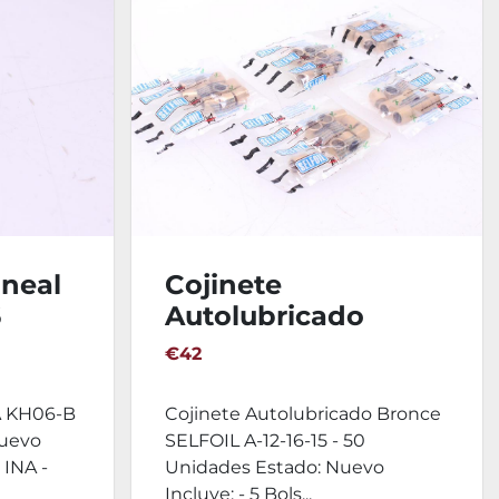
neal
Cojinete
6
Autolubricado
Bronce SELFOIL A-
€42
12-16-15 - 50
Unidades
A KH06-B
Cojinete Autolubricado Bronce
Nuevo
SELFOIL A-12-16-15 - 50
 INA -
Unidades Estado: Nuevo
Incluye: - 5 Bols...