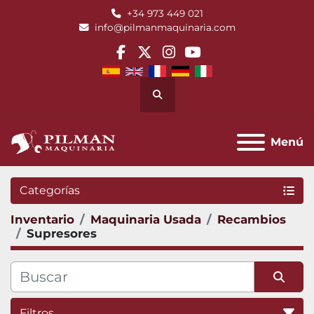
+34 973 449 021
info@pilmanmaquinaria.com
facebook
twitter
instagram
youtube
Buscar
Menú
Categorías
Inventario
Maquinaria Usada
Recambios
Supresores
Filtros