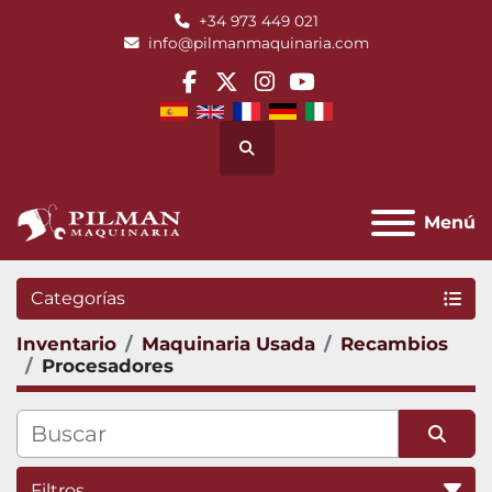
+34 973 449 021
info@pilmanmaquinaria.com
facebook
twitter
instagram
youtube
Buscar
Menú
Categorías
Inventario
Maquinaria Usada
Recambios
Procesadores
Filtros