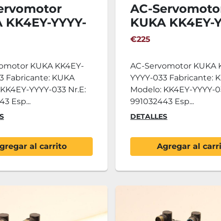
ervomotor
AC-Servomoto
 KK4EY-YYYY-
KUKA KK4EY-Y
033
€225
omotor KUKA KK4EY-
AC-Servomotor KUKA 
3 Fabricante: KUKA
YYYY-033 Fabricante: 
 KK4EY-YYYY-033 Nr.E:
Modelo: KK4EY-YYYY-03
3 Esp...
991032443 Esp...
S
DETALLES
gregar al carrito
Agregar al carr