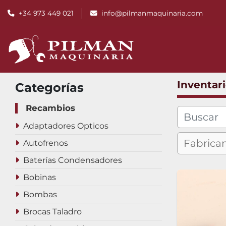
+34 973 449 021
info@pilmanmaquinaria.com
Inventar
Categorías
Recambios
Adaptadores Opticos
Autofrenos
Baterías Condensadores
Bobinas
Bombas
Brocas Taladro