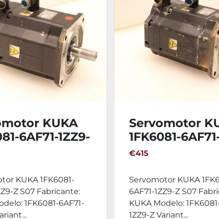
omotor KUKA
Servomotor K
81-6AF71-1ZZ9-
1FK6081-6AF71
7
Z S07
€415
tor KUKA 1FK6081-
Servomotor KUKA 1FK6
Z9-Z S07 Fabricante:
6AF71-1ZZ9-Z S07 Fabri
delo: 1FK6081-6AF71-
KUKA Modelo: 1FK6081
riant...
1ZZ9-Z Variant...