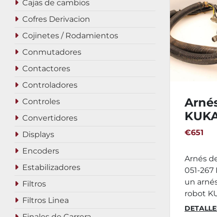
Cajas de cambios
Cofres Derivacion
Cojinetes / Rodamientos
Conmutadores
Contactores
Controladores
Arné
Controles
KUKA
Convertidores
€651
Displays
Encoders
Arnés d
Estabilizadores
051-267 
un arné
Filtros
robot KU
Filtros Linea
DETALLE
Finales de Carrera