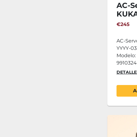
AC-S
KUKA
033
€245
AC-Serv
YYYY-03
Modelo:
99103244
DETALLE
A