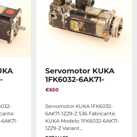
UKA
Servomotor KUKA
-
1FK6032-6AK71-
1ZZ9-Z S36
€650
6032-
Servomotor KUKA 1FK6032-
cante:
6AK71-1ZZ9-Z S36 Fabricante:
-6AK71-
KUKA Modelo: 1FK6032-6AK71-
1ZZ9-Z Variant...