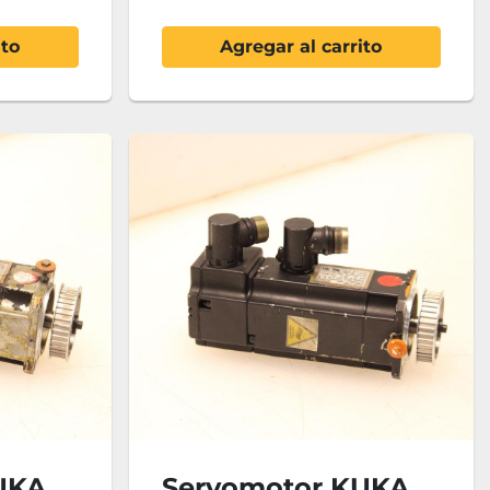
ito
Agregar al carrito
UKA
Servomotor KUKA