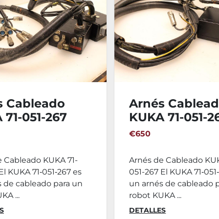
s Cableado
Arnés Cablea
 71-051-267
KUKA 71-051-2
€650
e Cableado KUKA 71-
Arnés de Cableado KUK
El KUKA 71‑051‑267 es
051-267 El KUKA 71‑051
s de cableado para un
un arnés de cableado 
KA ...
robot KUKA ...
S
DETALLES