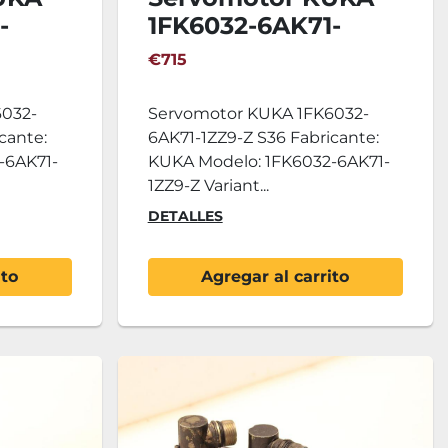
-
1FK6032-6AK71-
1ZZ9-Z S36
€715
6032-
Servomotor KUKA 1FK6032-
cante:
6AK71-1ZZ9-Z S36 Fabricante:
-6AK71-
KUKA Modelo: 1FK6032-6AK71-
1ZZ9-Z Variant...
DETALLES
ito
Agregar al carrito