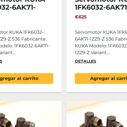
032-6AK71-
1FK6032-6AK71
Z S36
1ZZ9-Z S36
€625
tor KUKA 1FK6032-
Servomotor KUKA 1FK
Z9-Z S36 Fabricante:
6AK71-1ZZ9-Z S36 Fabri
delo: 1FK6032-6AK71-
KUKA Modelo: 1FK6032
riant...
1ZZ9-Z Variant...
S
DETALLES
gregar al carrito
Agregar al carr