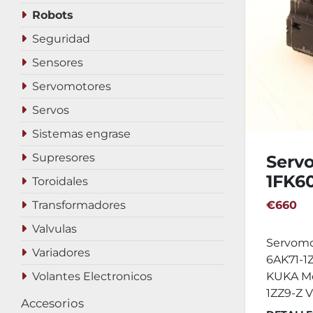
Robots
Seguridad
Sensores
Servomotores
Servos
Sistemas engrase
Supresores
Serv
1FK6
Toroidales
1ZZ9-
Transformadores
€660
Valvulas
Servomo
Variadores
6AK71-1Z
Volantes Electronicos
KUKA Mo
1ZZ9-Z Va
Accesorios