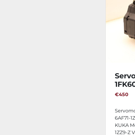
Serv
1FK60
Z S0
€450
Servomo
6AF71-1Z
KUKA Mo
1ZZ9-Z Va