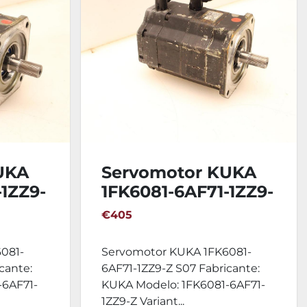
UKA
Servomotor KUKA
-1ZZ9-
1FK6081-6AF71-1ZZ9-
Z S07
€405
081-
Servomotor KUKA 1FK6081-
cante:
6AF71-1ZZ9-Z S07 Fabricante:
-6AF71-
KUKA Modelo: 1FK6081-6AF71-
1ZZ9-Z Variant...