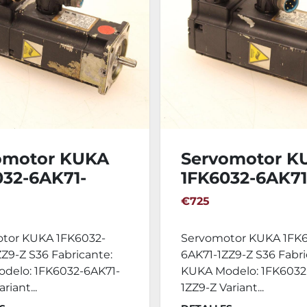
omotor KUKA
Servomotor K
032-6AK71-
1FK6032-6AK71
Z S36
1ZZ9-Z S36
€725
tor KUKA 1FK6032-
Servomotor KUKA 1FK
Z9-Z S36 Fabricante:
6AK71-1ZZ9-Z S36 Fabri
delo: 1FK6032-6AK71-
KUKA Modelo: 1FK6032
riant...
1ZZ9-Z Variant...