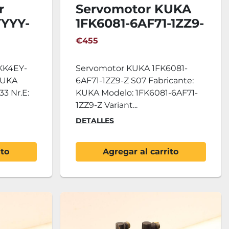
r
Servomotor KUKA
YYY-
1FK6081-6AF71-1ZZ9-
Z S07
€455
KK4EY-
Servomotor KUKA 1FK6081-
KUKA
6AF71-1ZZ9-Z S07 Fabricante:
3 Nr.E:
KUKA Modelo: 1FK6081-6AF71-
1ZZ9-Z Variant...
DETALLES
ito
Agregar al carrito