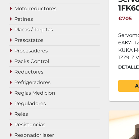
1FK6
Motorreductores
1ZZ9-
€705
Patines
Placas / Tarjetas
Servomo
Presostatos
6AK71-1Z
KUKA Mo
Procesadores
1ZZ9-Z Va
Racks Control
DETALLE
Reductores
Refrigeradores
A
Reglas Medicion
Reguladores
Relés
Resistencias
Resonador laser