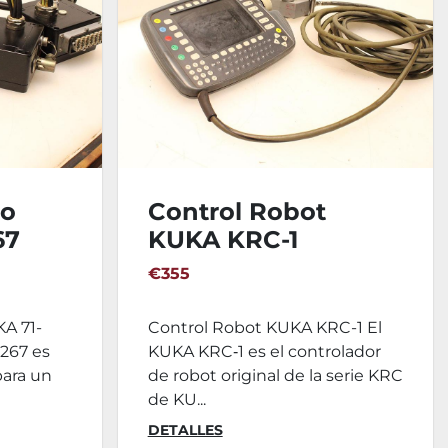
do
Control Robot
67
KUKA KRC-1
€355
A 71-
Control Robot KUKA KRC-1 El
‑267 es
KUKA KRC‑1 es el controlador
para un
de robot original de la serie KRC
de KU...
DETALLES