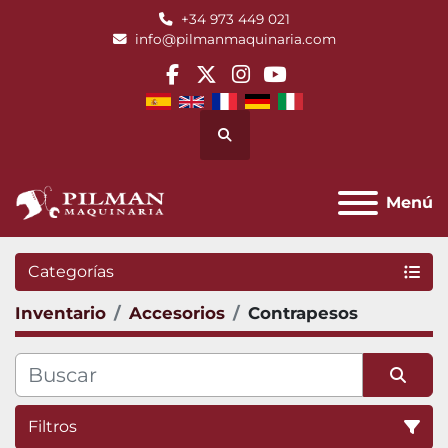
+34 973 449 021
info@pilmanmaquinaria.com
facebook
twitter
instagram
youtube
Buscar
Menú
Categorías
Inventario
Accesorios
Contrapesos
Filtros