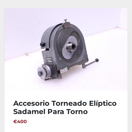
Accesorio Torneado Elíptico
Sadamel Para Torno
Schaublin 102
€400