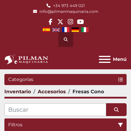
+34 973 449 021
info@pilmanmaquinaria.com
facebook
twitter
instagram
youtube
Buscar
Menú
Categorías
Inventario
Accesorios
Fresas Cono
Filtros