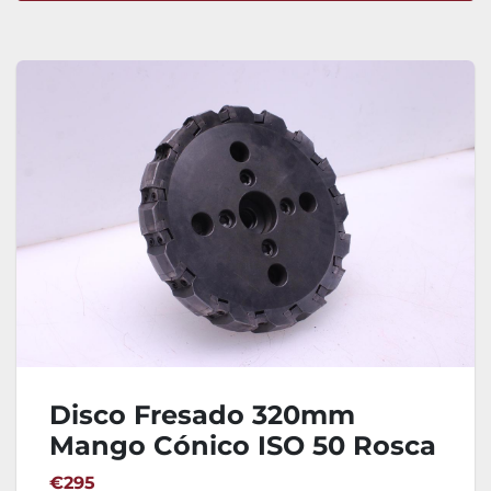
Ordenar por
Disco Fresado 320mm
Mango Cónico ISO 50 Rosca
M24
€295