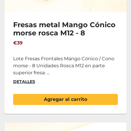
Fresas metal Mango Cónico
morse rosca M12 - 8
Unidades
€39
Lote Fresas Frontales Mango Cónico / Cono
morse - 8 Unidades Rosca M12 en parte
superior fresa. ...
DETALLES
Agregar al carrito