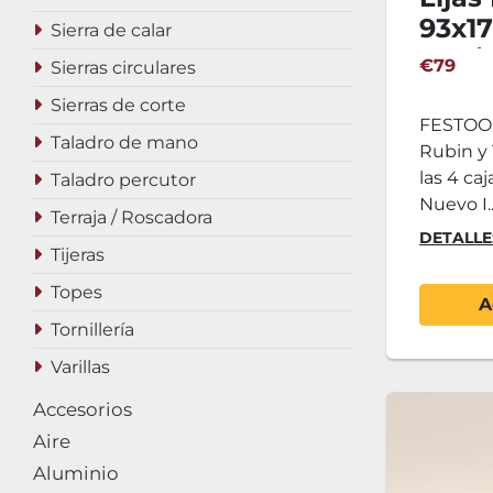
93x1
Sierra de calar
Rubin
€79
Sierras circulares
Sierras de corte
FESTOOL
Taladro de mano
Rubin y 
las 4 caj
Taladro percutor
Nuevo I..
Terraja / Roscadora
DETALLE
Tijeras
Topes
A
Tornillería
Varillas
Accesorios
Aire
Aluminio