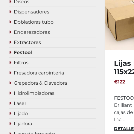
Discos
Dispensadores
Dobladoras tubo
Enderezadores
Extractores
Festool
Lija
Filtros
115x
Fresadora carpinteria
Brilli
€122
Grapadora & Clavadora
Hidrolimpiadoras
FESTOOL
Laser
Brilliant
cajas de
Lijado
Incl...
Lijadora
DETALLE
Llave de Impacto