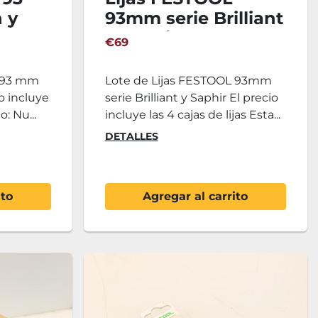
 y
93mm serie Brilliant
y Saphir - 4
€69
Unidades
L 93 mm
Lote de Lijas FESTOOL 93mm
io incluye
serie Brilliant y Saphir El precio
o: Nu...
incluye las 4 cajas de lijas Esta...
DETALLES
ito
Agregar al carrito