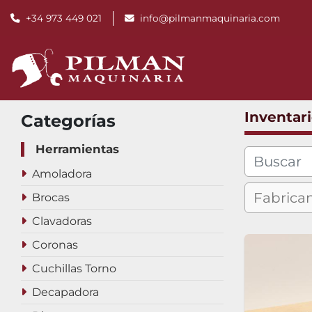
+34 973 449 021
info@pilmanmaquinaria.com
Inventar
Categorías
Herramientas
Amoladora
Brocas
Clavadoras
Coronas
Cuchillas Torno
Decapadora