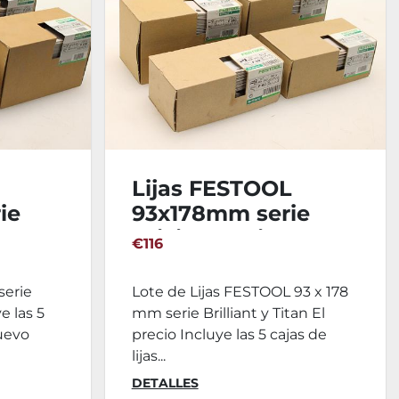
Lijas FESTOOL
ie
93x178mm serie
Brilliant y Titan
€116
serie
Lote de Lijas FESTOOL 93 x 178
ye las 5
mm serie Brilliant y Titan El
Nuevo
precio Incluye las 5 cajas de
lijas...
DETALLES