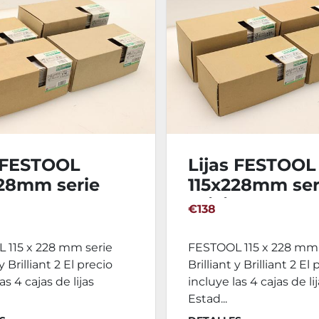
s FESTOOL
Lijas FESTOOL
228mm serie
115x228mm ser
ant
Brilliant
€138
 115 x 228 mm serie
FESTOOL 115 x 228 mm 
 y Brilliant 2 El precio
Brilliant y Brilliant 2 El
as 4 cajas de lijas
incluye las 4 cajas de li
Estad...