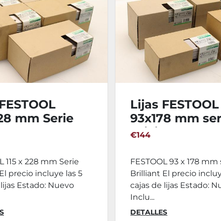
s FESTOOL
Lijas FESTOOL
228 mm Serie
93x178 mm ser
ant
Brilliant
€144
 115 x 228 mm Serie
FESTOOL 93 x 178 mm 
 El precio incluye las 5
Brilliant El precio inclu
 lijas Estado: Nuevo
cajas de lijas Estado: 
Inclu...
S
DETALLES