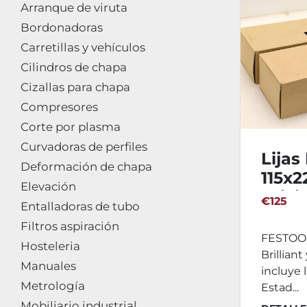
Arranque de viruta
Bordonadoras
Carretillas y vehículos
Cilindros de chapa
Cizallas para chapa
Compresores
Corte por plasma
Curvadoras de perfiles
Lija
Deformación de chapa
115x
Elevación
Brilli
€125
Entalladoras de tubo
Filtros aspiración
FESTOOL
Hosteleria
Brilliant
Manuales
incluye l
Metrología
Estad...
Mobiliario industrial