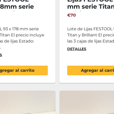
78mm serie
mm serie Titan
 y Titan
Brilliant
€70
 93 x 178 mm serie
Lote de Lijas FESTOO
Titan El precio incluye
Titan y Brilliant El prec
as de lijas Estado:
las 3 cajas de lijas Estad
.
DETALLES
S
gregar al carrito
Agregar al carr