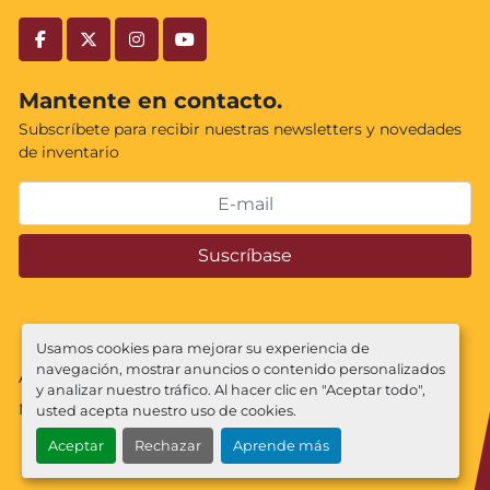
facebook
twitter
instagram
youtube
Mantente en contacto.
Subscríbete para recibir nuestras newsletters y novedades
de inventario
Suscríbase
Usamos cookies para mejorar su experiencia de
navegación, mostrar anuncios o contenido personalizados
Administrar cookies
y analizar nuestro tráfico. Al hacer clic en "Aceptar todo",
Machinio System
sitio web de
Machinio
usted acepta nuestro uso de cookies.
Aceptar
Rechazar
Aprende más