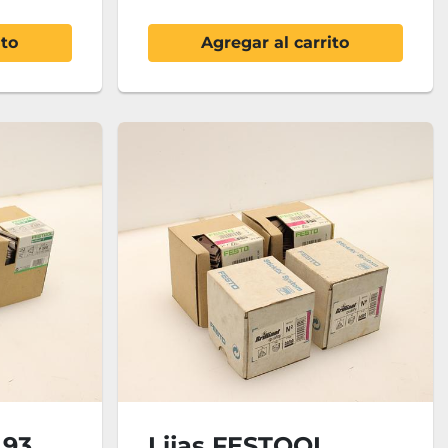
ito
Agregar al carrito
 93
Lijas FESTOOL