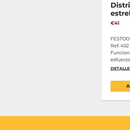
Distr
estr
50 SV
€41
FESTOOL
Ref. 452
Funcion
esfuerzo
DETALLE
A