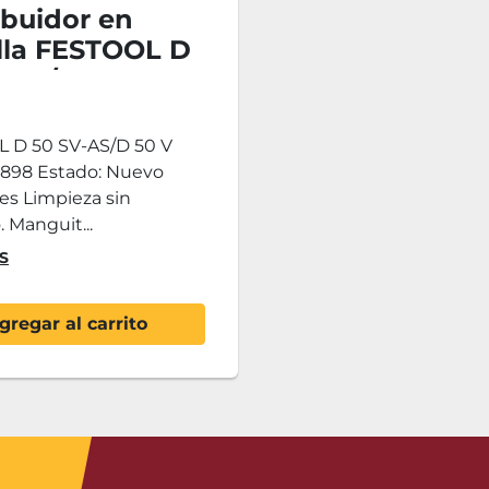
ibuidor en
ella FESTOOL D
-AS/D 50 V
 D 50 SV-AS/D 50 V
 898 Estado: Nuevo
es Limpieza sin
. Manguit...
S
gregar al carrito