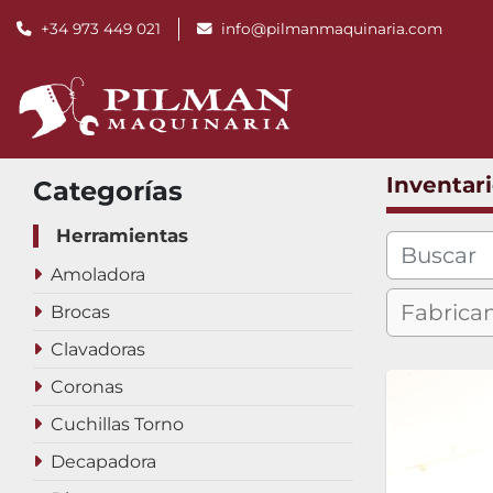
+34 973 449 021
info@pilmanmaquinaria.com
Inventar
Categorías
Herramientas
Amoladora
Brocas
Clavadoras
Coronas
Cuchillas Torno
Decapadora