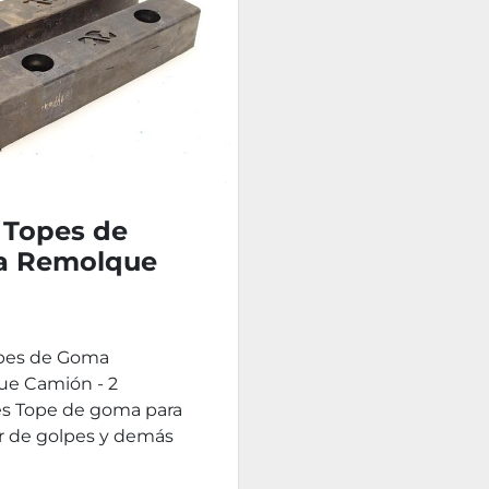
 Topes de
 Remolque
on - 2
ades
pes de Goma
e Camión - 2
s Tope de goma para
r de golpes y demás