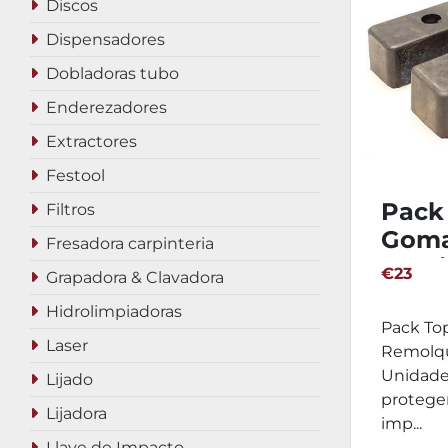
Discos
Dispensadores
Dobladoras tubo
Enderezadores
Extractores
Festool
Pack
Filtros
Goma
Fresadora carpinteria
Cami
€23
Grapadora & Clavadora
Unid
Hidrolimpiadoras
Pack To
Laser
Remolqu
Unidade
Lijado
protege
Lijadora
imp...
Llave de Impacto