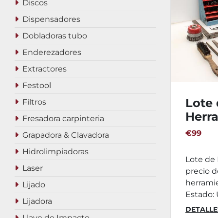
Discos
Dispensadores
Dobladoras tubo
Enderezadores
Extractores
Festool
Lote
Filtros
Herra
Fresadora carpinteria
3
€99
Grapadora & Clavadora
Hidrolimpiadoras
Lote de 
Laser
precio d
herramie
Lijado
Estado: U
Lijadora
DETALLE
Llave de Impacto