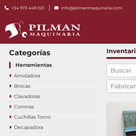
+34 973 449 021
info@pilmanmaquinaria.com
Inventar
Categorías
Herramientas
Amoladora
Brocas
Clavadoras
Coronas
Cuchillas Torno
Decapadora