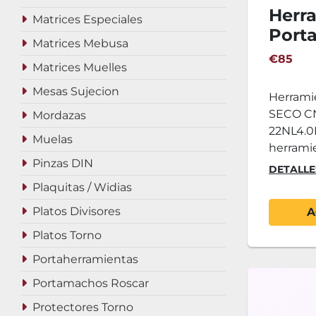
Herr
Matrices Especiales
Porta
Matrices Mebusa
torn
€85
Matrices Muelles
CNL0
Widi
Mesas Sujecion
Herrami
SECO CN
Mordazas
22NL4.0I
Muelas
herramie
Pinzas DIN
DETALLE
Plaquitas / Widias
Platos Divisores
A
Platos Torno
Portaherramientas
Portamachos Roscar
Protectores Torno