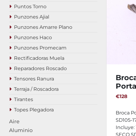
Puntos Torno
Punzones Ajial
Punzones Amarre Plano
Punzones Haco
Punzones Promecam
Rectificadoras Muela
Reparadores Roscado
Broc
Tensores Ranura
Porta
Terraja / Roscadora
SECO
€128
Tirantes
17.99
Topes Plegadora
Broca P
SD105-17
Aire
Incluye:
Aluminio
SECO SD1