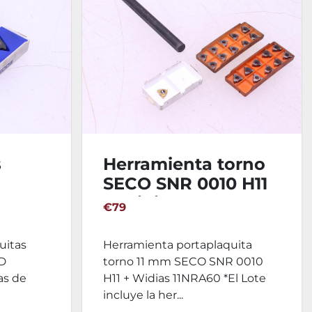
s
Herramienta torno
SECO SNR 0010 H11
QHD
+ Widias 11NRA60
€79
uitas
Herramienta portaplaquita
D
torno 11 mm SECO SNR 0010
tas de
H11 + Widias 11NRA60 *El Lote
incluye la her...