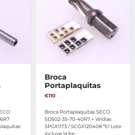
Broca
s
Portaplaquitas
.00-
SECO SD502-35-70-
€110
40R7 + Widias
SPGX11T3 /
SECO
Broca Portaplaquitas SECO
SCGX120408
16R7
SD502-35-70-40R7 + Widias
plaquitas
SPGX11T3 / SCGX120408 *El Lote
incluye la he...