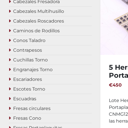
Cabezales Fresadora
Cabezales Multihusillo
Cabezales Roscadores
Caminos de Rodillos
Conos Taladro
Contrapesos
Cuchillas Torno
5 He
Engranajes Torno
Porta
Escariadores
torno
€450
Escotes Torno
CNMG
Escuadras
Lote He
Portapla
Fresas circulares
CNMG120
Fresas Cono
las herra
Fresas Portaplaquitas