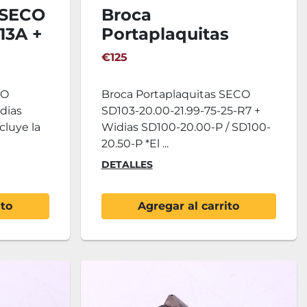
 SECO
Broca
-13A +
Portaplaquitas
.5ISO
SECO SD103-20.00-
€125
21.99-75-25-R7 +
Widias SD100-
CO
Broca Portaplaquitas SECO
20.00-P / SD100-
idias
SD103-20.00-21.99-75-25-R7 +
20.50-P
cluye la
Widias SD100-20.00-P / SD100-
20.50-P *El ...
DETALLES
ito
Agregar al carrito