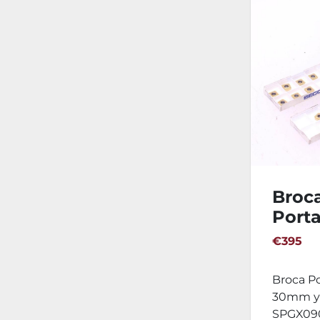
Broc
Porta
SECO
€395
26mm
SPGX
Broca P
SPMX
30mm y 
SPGX090