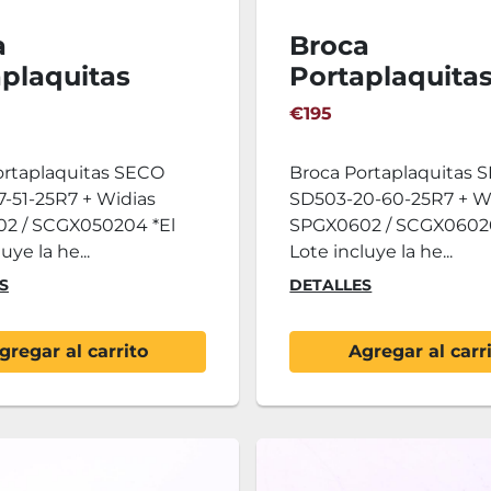
a
Broca
plaquitas
Portaplaquita
SD503-17-51-
SECO SD503-2
€195
 + Widias
25R7 + Widias
0502 /
SPGX0602 /
ortaplaquitas SECO
Broca Portaplaquitas 
050204
SCGX060204
-51-25R7 + Widias
SD503-20-60-25R7 + W
2 / SCGX050204 *El
SPGX0602 / SCGX06020
uye la he...
Lote incluye la he...
S
DETALLES
gregar al carrito
Agregar al carr