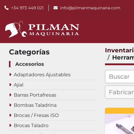
+34 973 449 021
info@pilmanmaquinaria.com
Inventar
Categorías
Herram
Accesorios
Adaptadores Ajustables
Ajial
Barras Portafresas
Bombas Taladrina
Brocas / Fresas ISO
Brocas Taladro