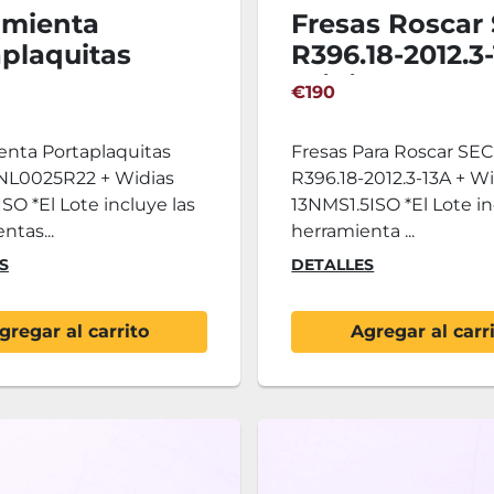
amienta
Fresas Roscar
plaquitas
R396.18-2012.3
o SECO
Widias 13NMS1
€190
025R22 +
as 22NL4.0ISO
enta Portaplaquitas
Fresas Para Roscar SE
L0025R22 + Widias
R396.18-2012.3-13A + W
SO *El Lote incluye las
13NMS1.5ISO *El Lote in
ntas...
herramienta ...
S
DETALLES
gregar al carrito
Agregar al carr