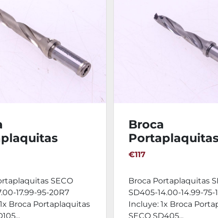
a
Broca
plaquitas
Portaplaquita
 SD105-17.00-
SECO SD405-14
€117
-95-20R7
14.99-75-16R7
ortaplaquitas SECO
Broca Portaplaquitas 
.00-17.99-95-20R7
SD405-14.00-14.99-75-
 1x Broca Portaplaquitas
Incluye: 1x Broca Porta
05...
SECO SD405...