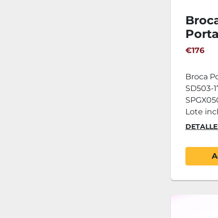
Broc
Porta
SECO 
€176
25R7
SPGX
Broca P
SCGX
SD503-17
SPGX050
Lote incl
DETALLE
A