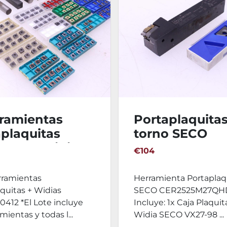
rramientas
Portaplaquita
plaquitas
torno SECO
 + 144 Widias
CER2525M27
€104
120412
rramientas
Herramienta Portaplaq
quitas + Widias
SECO CER2525M27QH
412 *El Lote incluye
Incluye: 1x Caja Plaqui
mientas y todas l...
Widia SECO VX27-98 ...