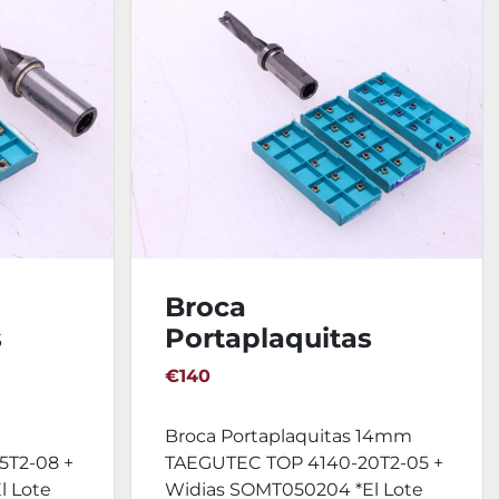
Broca
s
Portaplaquitas
TEC
14mm TAEGUTEC
€140
-08 +
TOP 4140-20T2-05 +
Widias
Broca Portaplaquitas 14mm
SOMT050204
5T2-08 +
TAEGUTEC TOP 4140-20T2-05 +
l Lote
Widias SOMT050204 *El Lote