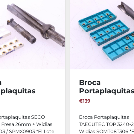
a
Broca
plaquitas
Portaplaquita
 30mm y Fresa
24mm TAEGU
€139
 + Widias
TOP 3240-25T2
0903 /
Widias
ortaplaquitas SECO
Broca Portaplaquitas
0903
SOMT08T306
Fresa 26mm + Widias
TAEGUTEC TOP 3240-2
3 / SPMX0903 *El Lote
Widias SOMT08T306 *E