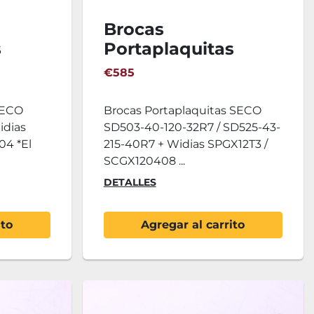
Brocas
s
Portaplaquitas
0-60-
SECO SD503-40-120-
€585
32R7 / SD525-43-
215-40R7 + Widias
SECO
Brocas Portaplaquitas SECO
SPGX12T3 /
idias
SD503-40-120-32R7 / SD525-43-
SCGX120408
4 *El
215-40R7 + Widias SPGX12T3 /
SCGX120408 ...
DETALLES
ito
Agregar al carrito