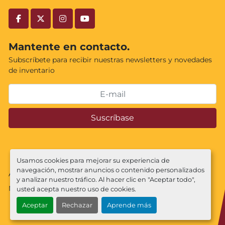
facebook
twitter
instagram
youtube
Mantente en contacto.
Subscríbete para recibir nuestras newsletters y novedades
de inventario
Suscríbase
Usamos cookies para mejorar su experiencia de
navegación, mostrar anuncios o contenido personalizados
Administrar cookies
y analizar nuestro tráfico. Al hacer clic en "Aceptar todo",
Machinio System
sitio web de
Machinio
usted acepta nuestro uso de cookies.
Aceptar
Rechazar
Aprende más