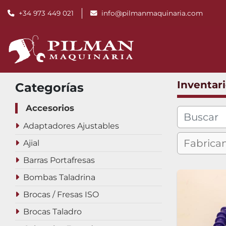
+34 973 449 021
info@pilmanmaquinaria.com
Inventar
Categorías
Accesorios
Adaptadores Ajustables
Ajial
Barras Portafresas
Bombas Taladrina
Brocas / Fresas ISO
Brocas Taladro