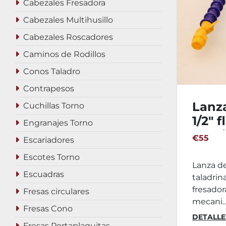
Cabezales Fresadora
Cabezales Multihusillo
Cabezales Roscadores
Caminos de Rodillos
Conos Taladro
Contrapesos
Lanza
Cuchillas Torno
1/2" 
Engranajes Torno
tald
€55
Escariadores
Escotes Torno
Lanza de
Escuadras
taladrina
fresador
Fresas circulares
mecani..
Fresas Cono
DETALLE
Fresas Portaplaquitas