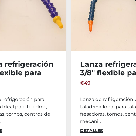
 refrigeración
Lanza refriger
flexible para
3/8" flexible p
rina - 600mm
taldrina - 60
€49
 refrigeración para
Lanza de refrigeración 
 Ideal para taladros,
taladrina Ideal para tal
as, tornos, centros de
fresadoras, tornos, cen
.
mecani...
S
DETALLES