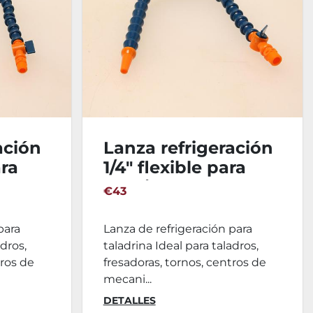
ación
Lanza refrigeración
ara
1/4" flexible para
0mm
taldrina - 600mm
€43
para
Lanza de refrigeración para
adros,
taladrina Ideal para taladros,
tros de
fresadoras, tornos, centros de
mecani...
DETALLES