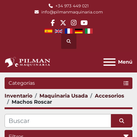
+34 973 449 021
info@pilmanmaquinaria.com
facebook
twitter
instagram
youtube
Buscar
Menú
Categorías
Inventario
Maquinaria Usada
Accesorios
Machos Roscar
Filtros