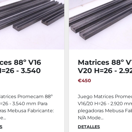
ces 88º V16
Matrices 88º V
=26 - 3.540
V20 H=26 - 2.9
mm
€450
atrices Promecam 88º
Juego Matrices Prome
H=26 - 3.540 mm Para
V16/20 H=26 - 2.920 m
ras Mebusa Fabricante:
plegadoras Mebusa Fab
...
N/A Mode...
S
DETALLES