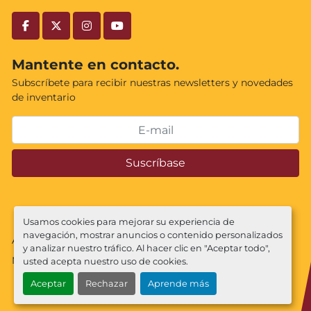
facebook
twitter
instagram
youtube
Mantente en contacto.
Subscríbete para recibir nuestras newsletters y novedades
de inventario
Suscríbase
Usamos cookies para mejorar su experiencia de
navegación, mostrar anuncios o contenido personalizados
Administrar cookies
y analizar nuestro tráfico. Al hacer clic en "Aceptar todo",
Machinio System
sitio web de
Machinio
usted acepta nuestro uso de cookies.
Aceptar
Rechazar
Aprende más