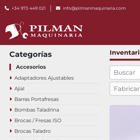
+34 973 449 021
info@pilmanmaquinaria.com
Inventar
Categorías
Accesorios
Adaptadores Ajustables
Ajial
Barras Portafresas
Bombas Taladrina
Brocas / Fresas ISO
Brocas Taladro