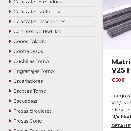
Cabezales Fresadora
Cabezales Multihusillo
Cabezales Roscadores
Caminos de Rodillos
Conos Taladro
Contrapesos
Matri
Cuchillas Torno
V25 H
Engranajes Torno
mm
€500
Escariadores
Escotes Torno
Juego M
Escuadras
V16/25 
plegado
Fresas circulares
N/A Mode
Fresas Cono
DETALLE
Fresas Portaplaquitas