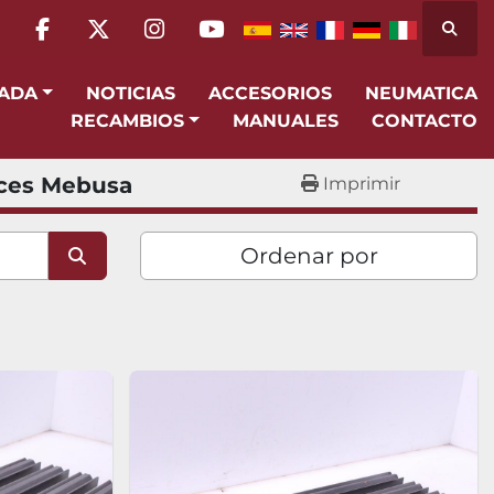
Busca
facebook
twitter
instagram
youtube
SADA
NOTICIAS
ACCESORIOS
NEUMATICA
RECAMBIOS
MANUALES
CONTACTO
ces Mebusa
Imprimir
Ordenar por