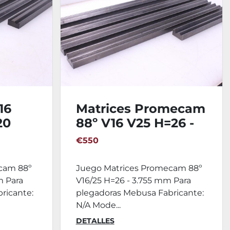
16
Matrices Promecam
20
88º V16 V25 H=26 -
3.755 mm
€550
cam 88º
Juego Matrices Promecam 88º
m Para
V16/25 H=26 - 3.755 mm Para
ricante:
plegadoras Mebusa Fabricante:
N/A Mode...
DETALLES