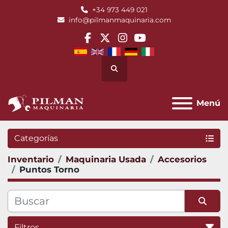
+34 973 449 021
info@pilmanmaquinaria.com
facebook
twitter
instagram
youtube
Buscar
Menú
Categorías
Inventario
Maquinaria Usada
Accesorios
Puntos Torno
Filtros