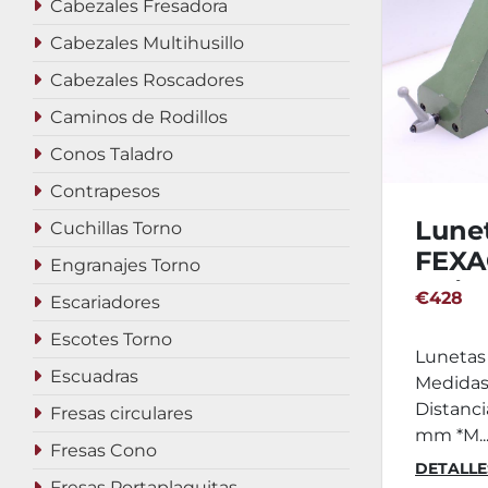
Cabezales Fresadora
Cabezales Multihusillo
Cabezales Roscadores
Caminos de Rodillos
Conos Taladro
Contrapesos
Lune
Cuchillas Torno
FEXA
Engranajes Torno
Unid
€428
Escariadores
Escotes Torno
Lunetas
Escuadras
Medidas
Distanci
Fresas circulares
mm *M..
Fresas Cono
DETALLE
Fresas Portaplaquitas