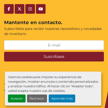
facebook
twitter
instagram
youtube
Mantente en contacto.
Subscríbete para recibir nuestras newsletters y novedades
de inventario
Suscríbase
Usamos cookies para mejorar su experiencia de
navegación, mostrar anuncios o contenido personalizados
Administrar cookies
y analizar nuestro tráfico. Al hacer clic en "Aceptar todo",
Machinio System
sitio web de
Machinio
usted acepta nuestro uso de cookies.
Aceptar
Rechazar
Aprende más