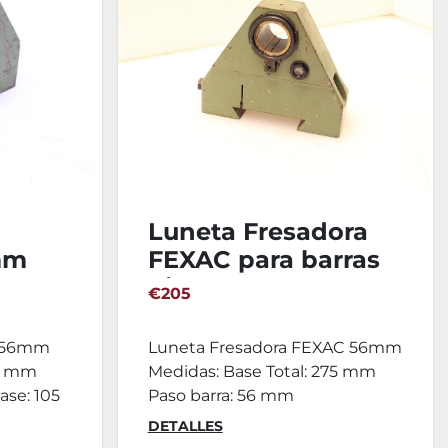
Luneta Fresadora
mm
FEXAC para barras
discos
€205
a 56mm
Luneta Fresadora FEXAC 56mm
56 mm
Medidas: Base Total: 275 mm
ase: 105
Paso barra: 56 mm
DETALLES