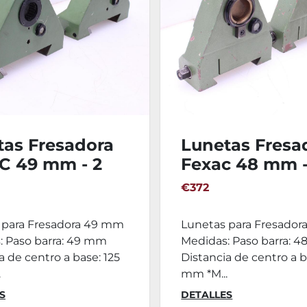
tas Fresadora
Lunetas Fresa
C 49 mm - 2
Fexac 48 mm -
ades
Ud.
€372
 para Fresadora 49 mm
Lunetas para Fresado
: Paso barra: 49 mm
Medidas: Paso barra: 
a de centro a base: 125
Distancia de centro a b
.
mm *M...
S
DETALLES