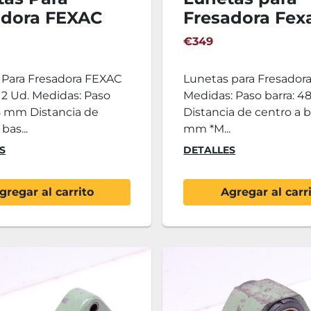
adora FEXAC
Fresadora Fex
 - 2 Ud.
mm - 2 Ud
€349
 Para Fresadora FEXAC
Lunetas para Fresado
2 Ud. Medidas: Paso
Medidas: Paso barra: 
8 mm Distancia de
Distancia de centro a b
bas...
mm *M...
S
DETALLES
gregar al carrito
Agregar al carr