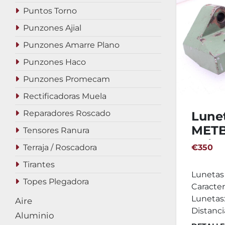
Puntos Torno
Punzones Ajial
Punzones Amarre Plano
Punzones Haco
Punzones Promecam
Rectificadoras Muela
Reparadores Roscado
Lune
METB
Tensores Ranura
unid
Terraja / Roscadora
€350
Tirantes
Lunetas
Topes Plegadora
Caracter
Luneta
Aire
Distanci
Aluminio