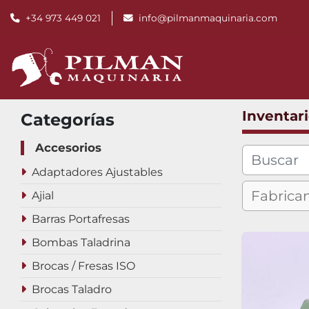
+34 973 449 021
info@pilmanmaquinaria.com
Inventar
Categorías
Accesorios
Adaptadores Ajustables
Ajial
Barras Portafresas
Bombas Taladrina
Brocas / Fresas ISO
Brocas Taladro