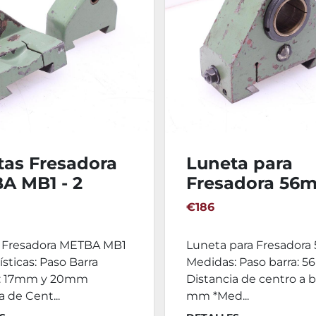
tas Fresadora
Luneta para
A MB1 - 2
Fresadora 56
ades
€186
 Fresadora METBA MB1
Luneta para Fresador
ísticas: Paso Barra
Medidas: Paso barra: 
s: 17mm y 20mm
Distancia de centro a b
a de Cent...
mm *Med...