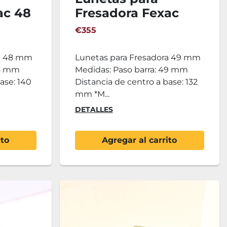
ac 48
Fresadora Fexac
49mm - 2ud.
€355
ra 48 mm
Lunetas para Fresadora 49 mm
48 mm
Medidas: Paso barra: 49 mm
ase: 140
Distancia de centro a base: 132
mm *M...
DETALLES
ito
Agregar al carrito