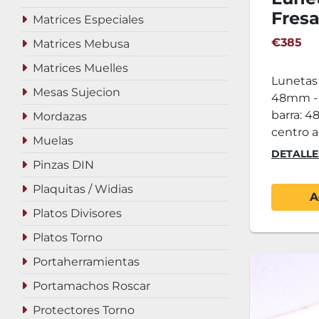
Fres
Matrices Especiales
48mm
€385
Matrices Mebusa
Matrices Muelles
Lunetas
Mesas Sujecion
48mm - 
barra: 4
Mordazas
centro a 
Muelas
DETALLE
Pinzas DIN
Plaquitas / Widias
A
Platos Divisores
Platos Torno
Portaherramientas
Portamachos Roscar
Protectores Torno