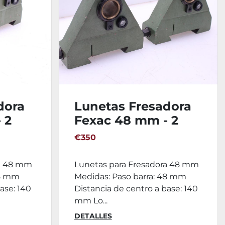
dora
Lunetas Fresadora
 2
Fexac 48 mm - 2
Ud.
€350
ra 48 mm
Lunetas para Fresadora 48 mm
48 mm
Medidas: Paso barra: 48 mm
ase: 140
Distancia de centro a base: 140
mm Lo...
DETALLES