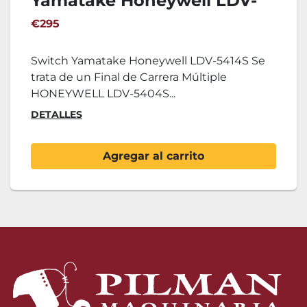
Yamatake Honeywell LDV-
5414S
€295
Switch Yamatake Honeywell LDV-5414S Se
trata de un Final de Carrera Múltiple
HONEYWELL LDV-5404S...
DETALLES
Agregar al carrito