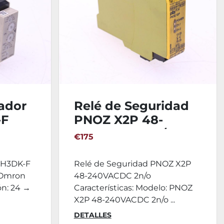
ador
Relé de Seguridad
-F
PNOZ X2P 48-
240VACDC 2n/o
€175
 H3DK-F
Relé de Seguridad PNOZ X2P
: Omron
48-240VACDC 2n/o
ón: 24 →
Características: Modelo: PNOZ
X2P 48-240VACDC 2n/o ...
DETALLES