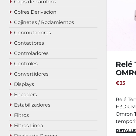
Cajas de cambios
Cofres Derivacion
Cojinetes / Rodamientos
Conmutadores
Contactores
Controladores
Relé
Controles
OMR
Convertidores
€35
Displays
Encoders
Relé Te
Estabilizadores
H3DK-M1 
Omron T
Filtros
temporiz
Filtros Linea
DETALLE
Finales de Carrera