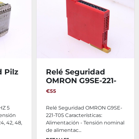
 Pilz
Relé Seguridad
OMRON G9SE-221-
T05
€55
HZ 5
Relé Seguridad OMRON G9SE-
Tensión
221-T05 Características:
4, 42, 48,
Alimentación - Tensión nominal
de alimentac...