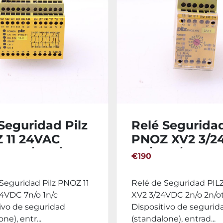
Seguridad Pilz
Relé Segurida
 11 24VAC
PNOZ XV2 3/2
C 7n/o 1n/c
2n/o 2n/ot
€190
Seguridad Pilz PNOZ 11
Relé de Seguridad PI
4VDC 7n/o 1n/c
XV2 3/24VDC 2n/o 2n/o
ivo de seguridad
Dispositivo de segurid
ne), entr...
(standalone), entrad...