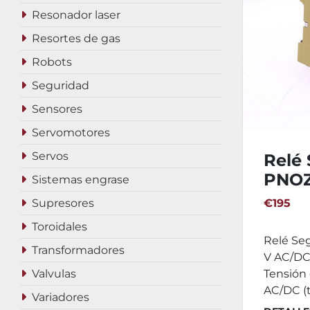
Resonador laser
Resortes de gas
Robots
Seguridad
Sensores
Servomotores
Servos
Relé 
PNOZ
Sistemas engrase
Supresores
€195
Toroidales
Relé Se
Transformadores
V AC/DC 
Valvulas
Tensión 
AC/DC (to
Variadores