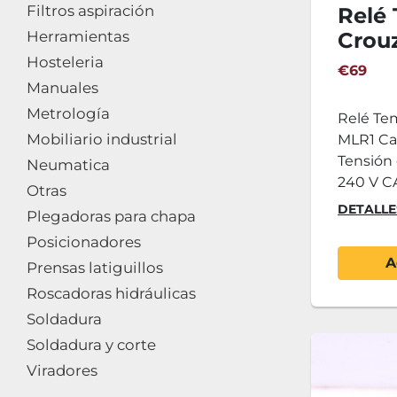
Filtros aspiración
Relé
Herramientas
Crou
Hosteleria
€69
Manuales
Metrología
Relé Te
Mobiliario industrial
MLR1 Car
Tensión 
Neumatica
240 V CA/
Otras
DETALLE
Plegadoras para chapa
Posicionadores
A
Prensas latiguillos
Roscadoras hidráulicas
Soldadura
Soldadura y corte
Viradores