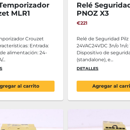
 Temporizador
Relé Seguridad
zet MLR1
PNOZ X3
24VAC24VDC 
€221
1n/c 1so
mporizador Crouzet
Relé de Seguridad Pil
acterísticas: Entrada:
24VAC24VDC 3n/o 1n/c 
de alimentación: 24-
Dispositivo de segurid
...
(standalone), e...
S
DETALLES
gregar al carrito
Agregar al carr