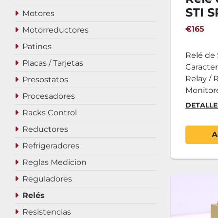
STI 
Motores
€165
Motorreductores
Patines
Relé de
Placas / Tarjetas
Caracterí
Relay / 
Presostatos
Monitoreo
Procesadores
DETALLE
Racks Control
Reductores
A
Refrigeradores
Reglas Medicion
Reguladores
Relés
Resistencias