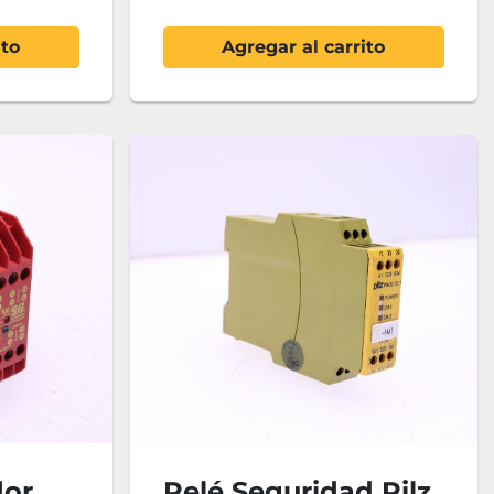
ito
Agregar al carrito
dor
Relé Seguridad Pilz