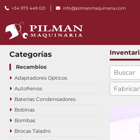
+34 973 449 021
info@pilmanmaquinaria.com
Inventar
Categorías
Recambios
Adaptadores Opticos
Autofrenos
Baterías Condensadores
Bobinas
Bombas
Brocas Taladro