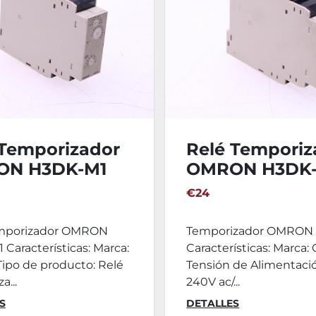
 Temporizador
Relé Temporiz
ON H3DK-M1
OMRON H3DK
€24
mporizador OMRON
Temporizador OMRON
Características: Marca:
Características: Marca
ipo de producto: Relé
Tensión de Alimentaci
a...
240V ac/...
S
DETALLES