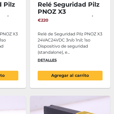
 Pilz
Relé Seguridad Pilz
PNOZ X3
3n/o
24VAC24VDC 3n/o
€220
1n/c 1so
z PNOZ X3
Relé de Seguridad Pilz PNOZ X3
1so
24VAC24VDC 3n/o 1n/c 1so
ad
Dispositivo de seguridad
(standalone), e...
DETALLES
ito
Agregar al carrito