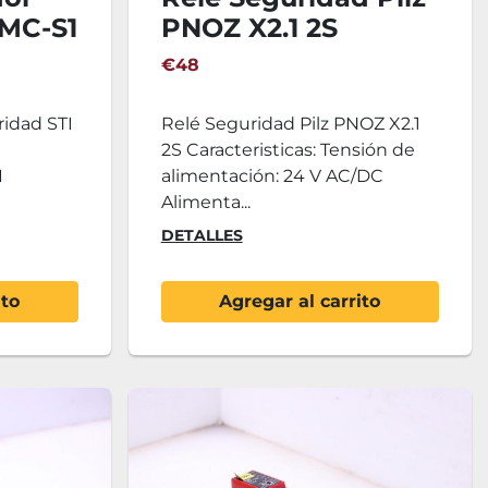
 MC-S1
PNOZ X2.1 2S
€48
ridad STI
Relé Seguridad Pilz PNOZ X2.1
2S Caracteristicas: Tensión de
I
alimentación: 24 V AC/DC
Alimenta...
DETALLES
ito
Agregar al carrito