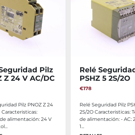
Seguridad Pilz
Relé Seguridad
 Z 24 V AC/DC
PSHZ 5 2S/2O
€178
guridad Pilz PNOZ Z 24
Relé Seguridad Pilz PS
Caracteristicas:
2S/2O Caracteristicas: 
de alimentación: 24 V
de alimentación: - AC: 2
l...
1...