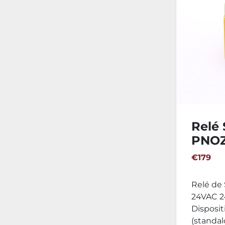
Relé 
PNOZ
24VD
€179
Relé de 
24VAC 2
Disposit
(standalo