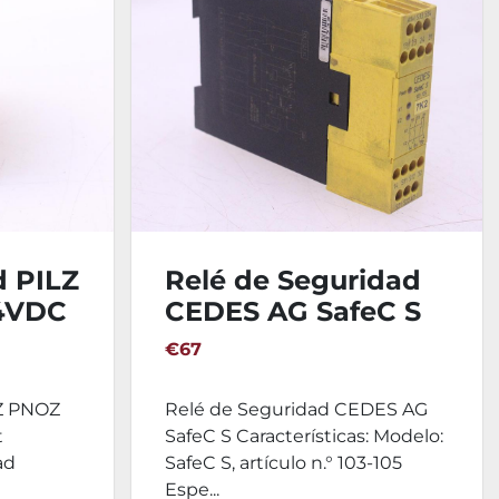
d PILZ
Relé de Seguridad
4VDC
CEDES AG SafeC S
€67
LZ PNOZ
Relé de Seguridad CEDES AG
t
SafeC S Características: Modelo:
ad
SafeC S, artículo n.° 103-105
Espe...