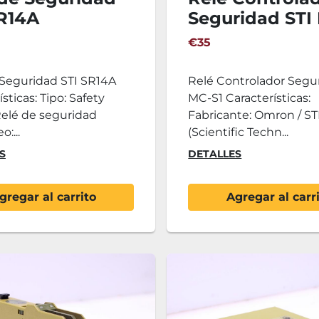
SR14A
Seguridad STI
€35
 Seguridad STI SR14A
Relé Controlador Segu
sticas: Tipo: Safety
MC-S1 Características:
Relé de seguridad
Fabricante: Omron / ST
:...
(Scientific Techn...
S
DETALLES
gregar al carrito
Agregar al carr