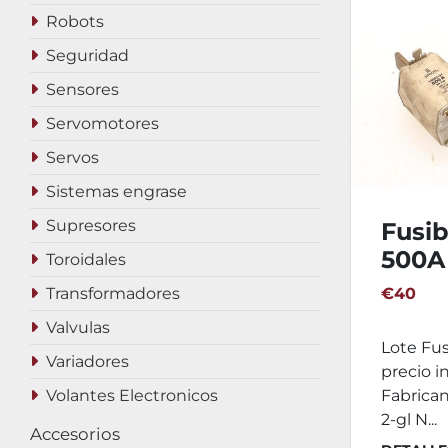
Robots
Seguridad
Sensores
Servomotores
Servos
Sistemas engrase
Supresores
Fusi
500A
Toroidales
Transformadores
€40
Valvulas
Lote Fu
Variadores
precio i
Volantes Electronicos
Fabrica
2-gl N...
Accesorios