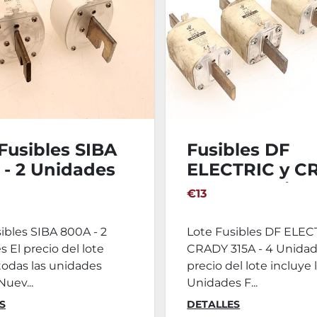
Fusibles SIBA
Fusibles DF
 - 2 Unidades
ELECTRIC y C
315A - 4 Unida
€13
ibles SIBA 800A - 2
Lote Fusibles DF ELEC
 El precio del lote
CRADY 315A - 4 Unidad
todas las unidades
precio del lote incluye 
Nuev...
Unidades F...
S
DETALLES