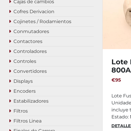
Cajas de cambios
Cofres Derivacion
Cojinetes / Rodamientos
Conmutadores
Contactores
Controladores
Lote 
Controles
800A
Convertidores
€95
Displays
Encoders
Lote Fus
Estabilizadores
Unidades
incluye 
Filtros
Estado: 
Filtros Linea
DETALLE
Finales de Carrera