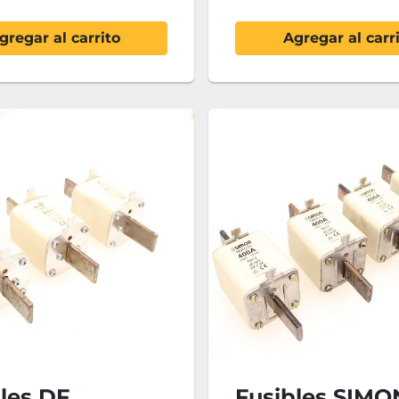
gregar al carrito
Agregar al carr
les DF
Fusibles SIMO