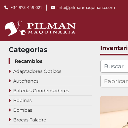
+34 973 449 021
info@pilmanmaquinaria.com
Inventar
Categorías
Recambios
Adaptadores Opticos
Autofrenos
Baterías Condensadores
Bobinas
Bombas
Brocas Taladro