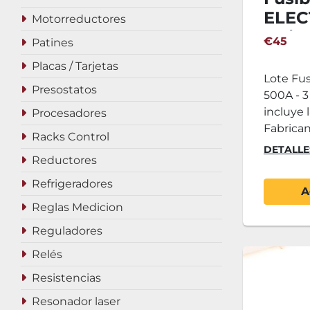
ELEC
Motorreductores
Unid
€45
Patines
Placas / Tarjetas
Lote Fu
Presostatos
500A - 3
incluye 
Procesadores
Fabrican
Racks Control
DETALLE
Reductores
Refrigeradores
A
Reglas Medicion
Reguladores
Relés
Resistencias
Resonador laser