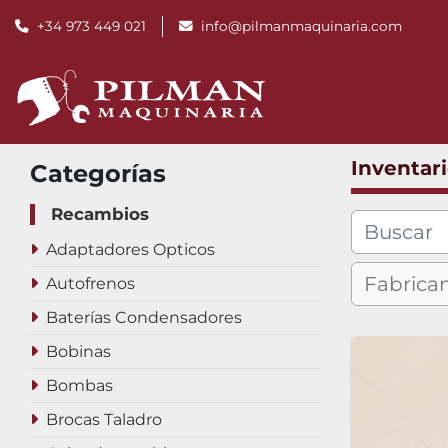
+34 973 449 021
info@pilmanmaquinaria.com
Inventar
Categorías
Recambios
Adaptadores Opticos
Autofrenos
Baterías Condensadores
Bobinas
Bombas
Brocas Taladro