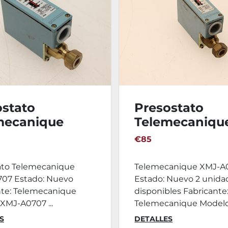
ostato
Presostato
mecanique
Telemecaniqu
A0707
XMJ-A0307
€85
ato Telemecanique
Telemecanique XMJ-A
07 Estado: Nuevo
Estado: Nuevo 2 unida
nte: Telemecanique
disponibles Fabricante
XMJ-A0707 ...
Telemecanique Modelo.
S
DETALLES