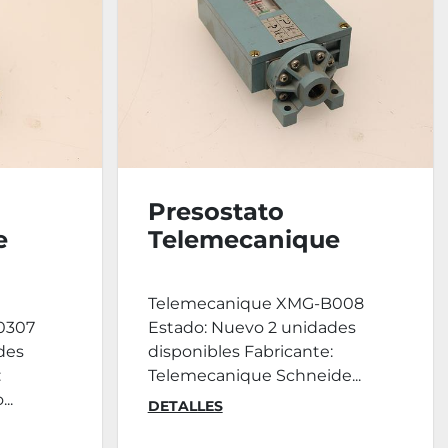
Presostato
e
Telemecanique
XMG-B008
Telemecanique XMG-B008
0307
Estado: Nuevo 2 unidades
des
disponibles Fabricante:
:
Telemecanique Schneide...
..
DETALLES