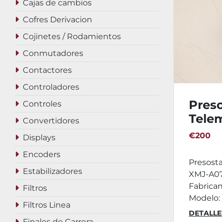
Cajas de cambios
Cofres Derivacion
Cojinetes / Rodamientos
Conmutadores
Contactores
Controladores
Pres
Controles
Tele
Convertidores
XMJ-
€200
Displays
Encoders
Presost
Estabilizadores
XMJ-A07
Fabrica
Filtros
Modelo: 
Filtros Linea
DETALLE
Finales de Carrera