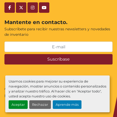
facebook
twitter
instagram
youtube
Mantente en contacto.
Subscríbete para recibir nuestras newsletters y novedades
de inventario
Suscríbase
Usamos cookies para mejorar su experiencia de
navegación, mostrar anuncios o contenido personalizados
Administrar cookies
y analizar nuestro tráfico. Al hacer clic en "Aceptar todo",
Machinio System
sitio web de
Machinio
usted acepta nuestro uso de cookies.
Aceptar
Rechazar
Aprende más